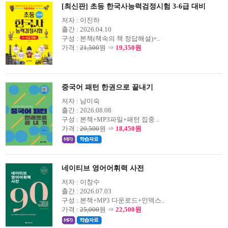
[최신판] 초등 한국사능력검정시험 3-6급 대비
저자 :
이진하
출간 :
2026.04.10
구성 :
본책(책속의 책 정답해설)+..
가격 :
21,500
원 ⇒
19,350원
중국어 패턴 한권으로 끝내기
저자 :
남미숙
출간 :
2026.08.08
구성 :
본책+MP3파일+패턴 집중 ..
가격 :
20,500
원 ⇒
18,450원
네이티브 영어어휘력 사전
저자 :
이창수
출간 :
2026.07.03
구성 :
본책+MP3 다운로드+인덱스..
가격 :
25,000
원 ⇒
22,500원