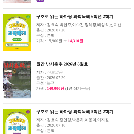
구조로 읽는 하마랑 과학독해 6학년 2학기
저자 :
김효숙,박현주,이수진,정혜정,배성희,신지선
출간 :
2026.07.20
구성 :
본책
가격 :
15,900
원 ⇒
14,310원
월간 낚시춘추 2026년 8월호
저자 :
정보없음
출간 :
2026.07.20
구성 :
본책
가격 :
140,000원
(1년 정기구독)
구조로 읽는 하마랑 과학독해 5학년 2학기
저자 :
김효숙,정연경,박은하,이용미,이지원
출간 :
2026.07.10
구성 :
본책