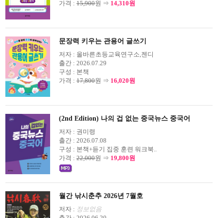
가격 :
15,900
원 ⇒
14,310원
문장력 키우는 관용어 글쓰기
저자 :
올바른초등교육연구소,젠디
출간 :
2026.07.29
구성 :
본책
가격 :
17,800
원 ⇒
16,020원
(2nd Edition) 나의 겁 없는 중국뉴스 중국어
저자 :
권미령
출간 :
2026.07.08
구성 :
본책+듣기 집중 훈련 워크북..
가격 :
22,000
원 ⇒
19,800원
월간 낚시춘추 2026년 7월호
저자 :
정보없음
출간 :
2026.06.20