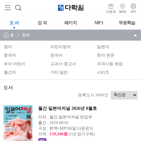
이벤트
혜택
MY
도 서
강 의
패키지
MP3
무료학습
홈
도서
영어
어린이영어
일본어
중국어
한국어
한자·한문
유아·어린이
교과서·참고서
자격시험·취업
월간지
기타 일반
시리즈
도서
등록도서 3806건
월간 일본어저널 2026년 8월호
저자 :
월간 일본어저널 편집부
출간 :
2026.08.01
구성 :
본책+MP3파일 다운로드
가격 :
159,500원
(1년 정기구독)