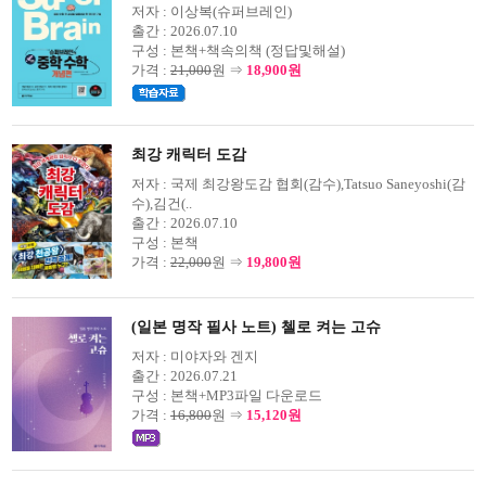
저자 :
이상복(슈퍼브레인)
출간 :
2026.07.10
구성 :
본책+책속의책 (정답및해설)
가격 :
21,000
원 ⇒
18,900원
최강 캐릭터 도감
저자 :
국제 최강왕도감 협회(감수),Tatsuo Saneyoshi(감
수),김건(..
출간 :
2026.07.10
구성 :
본책
가격 :
22,000
원 ⇒
19,800원
(일본 명작 필사 노트) 첼로 켜는 고슈
저자 :
미야자와 겐지
출간 :
2026.07.21
구성 :
본책+MP3파일 다운로드
가격 :
16,800
원 ⇒
15,120원