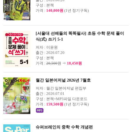
구성 :
본책
가격 :
140,000원
(1년 정기구독)
[서울대 선배들의 똑똑필사] 초등 수학 문제 풀이
식(式) 쓰기 5-1
저자 :
이윤원
출간 :
2026.07.20
구성 :
본책
가격 :
20,500
원 ⇒
18,450원
월간 일본어저널 2026년 7월호
저자 :
월간 일본어저널 편집부
출간 :
2026.07.01
구성 :
본책+MP3파일 다운로드
가격 :
159,500원
(1년 정기구독)
슈퍼브레인의 중학 수학 개념편