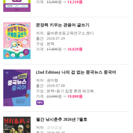
가격 :
15,900
원 ⇒
14,310원
문장력 키우는 관용어 글쓰기
저자 :
올바른초등교육연구소,젠디
출간 :
2026.07.29
구성 :
본책
가격 :
17,800
원 ⇒
16,020원
(2nd Edition) 나의 겁 없는 중국뉴스 중국어
저자 :
권미령
출간 :
2026.07.08
구성 :
본책+듣기 집중 훈련 워크북..
가격 :
22,000
원 ⇒
19,800원
월간 낚시춘추 2026년 7월호
저자 :
정보없음
출간 :
2026.06.20