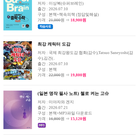
저자 :
이상복(슈퍼브레인)
출간 :
2026.07.10
구성 :
본책+책속의책 (정답및해설)
가격 :
21,000
원 ⇒
18,900원
최강 캐릭터 도감
저자 :
국제 최강왕도감 협회(감수),Tatsuo Saneyoshi(감
수),김건(..
출간 :
2026.07.10
구성 :
본책
가격 :
22,000
원 ⇒
19,800원
(일본 명작 필사 노트) 첼로 켜는 고슈
저자 :
미야자와 겐지
출간 :
2026.07.21
구성 :
본책+MP3파일 다운로드
가격 :
16,800
원 ⇒
15,120원