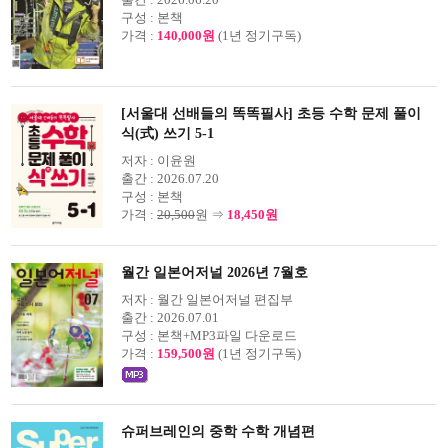
구성 :
본책
가격 :
140,000원
(1년 정기구독)
[서울대 선배들의 똑똑필사] 초등 수학 문제 풀이
식(式) 쓰기 5-1
저자 :
이윤원
출간 :
2026.07.20
구성 :
본책
가격 :
20,500
원 ⇒
18,450원
월간 일본어저널 2026년 7월호
저자 :
월간 일본어저널 편집부
출간 :
2026.07.01
구성 :
본책+MP3파일 다운로드
가격 :
159,500원
(1년 정기구독)
슈퍼브레인의 중학 수학 개념편