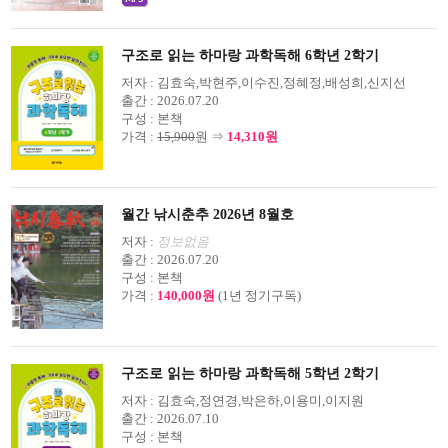
구조로 읽는 하마랑 과학독해 6학년 2학기
저자 :
김효숙,박현주,이수진,정혜정,배성희,신지선
출간 :
2026.07.20
구성 :
본책
가격 :
15,900
원 ⇒
14,310원
월간 낚시춘추 2026년 8월호
저자 :
정보없음
출간 :
2026.07.20
구성 :
본책
가격 :
140,000원
(1년 정기구독)
구조로 읽는 하마랑 과학독해 5학년 2학기
저자 :
김효숙,정연경,박은하,이용미,이지원
출간 :
2026.07.10
구성 :
본책