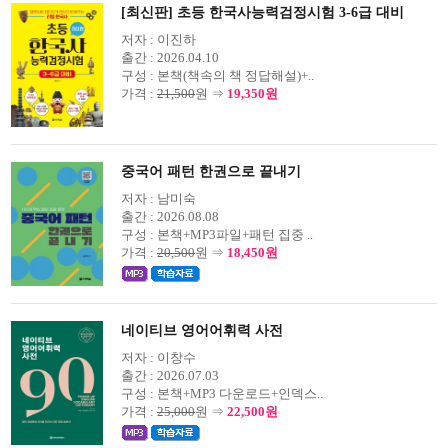
[최신판] 초등 한국사능력검정시험 3-6급 대비
저자 :
이진하
출간 :
2026.04.10
구성 :
본책(책속의 책 정답해설)+..
가격 :
21,500
원 ⇒
19,350원
중국어 패턴 한권으로 끝내기
저자 :
남미숙
출간 :
2026.08.08
구성 :
본책+MP3파일+패턴 집중 ..
가격 :
20,500
원 ⇒
18,450원
네이티브 영어어휘력 사전
저자 :
이창수
출간 :
2026.07.03
구성 :
본책+MP3 다운로드+인덱스..
가격 :
25,000
원 ⇒
22,500원