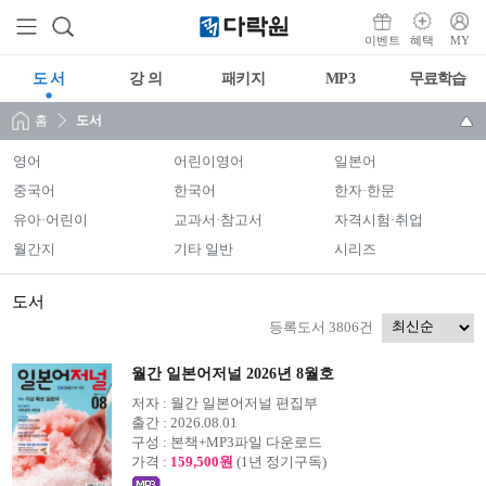
이벤트
혜택
MY
도 서
강 의
패키지
MP3
무료학습
홈
도서
영어
어린이영어
일본어
중국어
한국어
한자·한문
유아·어린이
교과서·참고서
자격시험·취업
월간지
기타 일반
시리즈
도서
등록도서 3806건
월간 일본어저널 2026년 8월호
저자 :
월간 일본어저널 편집부
출간 :
2026.08.01
구성 :
본책+MP3파일 다운로드
가격 :
159,500원
(1년 정기구독)