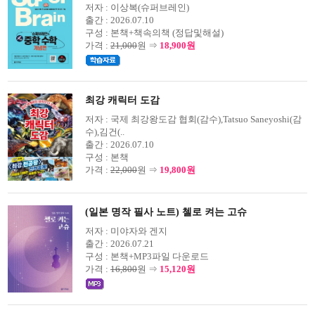
저자 :
이상복(슈퍼브레인)
출간 :
2026.07.10
구성 :
본책+책속의책 (정답및해설)
가격 :
21,000
원 ⇒
18,900원
최강 캐릭터 도감
저자 :
국제 최강왕도감 협회(감수),Tatsuo Saneyoshi(감
수),김건(..
출간 :
2026.07.10
구성 :
본책
가격 :
22,000
원 ⇒
19,800원
(일본 명작 필사 노트) 첼로 켜는 고슈
저자 :
미야자와 겐지
출간 :
2026.07.21
구성 :
본책+MP3파일 다운로드
가격 :
16,800
원 ⇒
15,120원