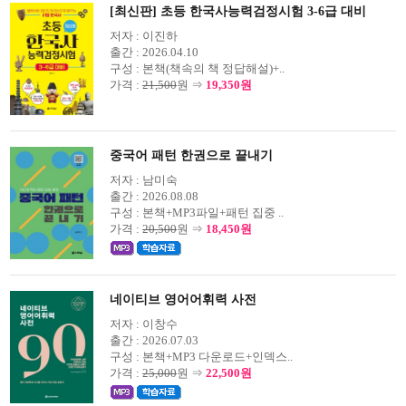
[최신판] 초등 한국사능력검정시험 3-6급 대비
저자 :
이진하
출간 :
2026.04.10
구성 :
본책(책속의 책 정답해설)+..
가격 :
21,500
원 ⇒
19,350원
중국어 패턴 한권으로 끝내기
저자 :
남미숙
출간 :
2026.08.08
구성 :
본책+MP3파일+패턴 집중 ..
가격 :
20,500
원 ⇒
18,450원
네이티브 영어어휘력 사전
저자 :
이창수
출간 :
2026.07.03
구성 :
본책+MP3 다운로드+인덱스..
가격 :
25,000
원 ⇒
22,500원