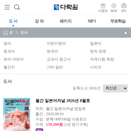
이벤트
혜택
MY
도 서
강 의
패키지
MP3
무료학습
홈
도서
영어
어린이영어
일본어
중국어
한국어
한자·한문
유아·어린이
교과서·참고서
자격시험·취업
월간지
기타 일반
시리즈
도서
등록도서 3806건
월간 일본어저널 2026년 8월호
저자 :
월간 일본어저널 편집부
출간 :
2026.08.01
구성 :
본책+MP3파일 다운로드
가격 :
159,500원
(1년 정기구독)