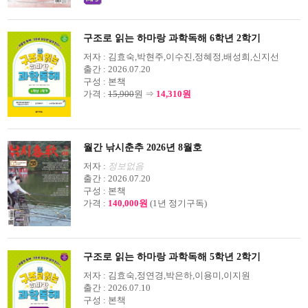
구조로 읽는 하마랑 과학독해 6학년 2학기
저자 :
김효숙,박현주,이수진,정혜정,배성희,신지선
출간 :
2026.07.20
구성 :
본책
가격 :
15,900
원 ⇒
14,310원
월간 낚시춘추 2026년 8월호
저자 :
정보없음
출간 :
2026.07.20
구성 :
본책
가격 :
140,000원
(1년 정기구독)
구조로 읽는 하마랑 과학독해 5학년 2학기
저자 :
김효숙,정연경,박은하,이용미,이지원
출간 :
2026.07.10
구성 :
본책