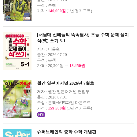
구성 :
본책
가격 :
140,000원
(1년 정기구독)
[서울대 선배들의 똑똑필사] 초등 수학 문제 풀이
식(式) 쓰기 5-1
저자 :
이윤원
출간 :
2026.07.20
구성 :
본책
가격 :
20,500
원 ⇒
18,450원
월간 일본어저널 2026년 7월호
저자 :
월간 일본어저널 편집부
출간 :
2026.07.01
구성 :
본책+MP3파일 다운로드
가격 :
159,500원
(1년 정기구독)
슈퍼브레인의 중학 수학 개념편