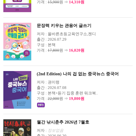
가격 :
15,900
원 ⇒
14,310원
문장력 키우는 관용어 글쓰기
저자 :
올바른초등교육연구소,젠디
출간 :
2026.07.29
구성 :
본책
가격 :
17,800
원 ⇒
16,020원
(2nd Edition) 나의 겁 없는 중국뉴스 중국어
저자 :
권미령
출간 :
2026.07.08
구성 :
본책+듣기 집중 훈련 워크북..
가격 :
22,000
원 ⇒
19,800원
월간 낚시춘추 2026년 7월호
저자 :
정보없음
출간 :
2026.06.20