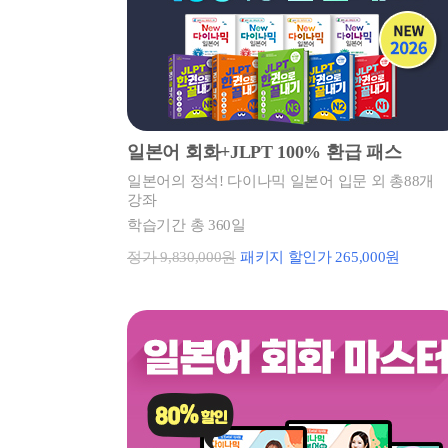
일본어 회화+JLPT 100% 환급 패스
일본어의 정석! 다이나믹 일본어 입문 외 총88개
강좌
학습기간 총 360일
정가 9,830,000원
패키지 할인가 265,000원