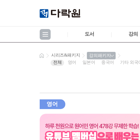
도서
강의
시리즈&패키지
전체
영어
일본어
중국어
기타 외국
영어