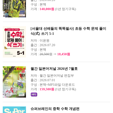
구성 :
본책
가격 :
140,000원
(1년 정기구독)
[서울대 선배들의 똑똑필사] 초등 수학 문제 풀이
식(式) 쓰기 5-1
저자 :
이윤원
출간 :
2026.07.20
구성 :
본책
가격 :
20,500
원 ⇒
18,450원
월간 일본어저널 2026년 7월호
저자 :
월간 일본어저널 편집부
출간 :
2026.07.01
구성 :
본책+MP3파일 다운로드
가격 :
159,500원
(1년 정기구독)
슈퍼브레인의 중학 수학 개념편