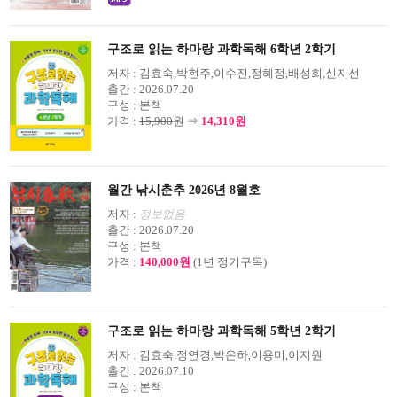
구조로 읽는 하마랑 과학독해 6학년 2학기
저자 :
김효숙,박현주,이수진,정혜정,배성희,신지선
출간 :
2026.07.20
구성 :
본책
가격 :
15,900
원 ⇒
14,310원
월간 낚시춘추 2026년 8월호
저자 :
정보없음
출간 :
2026.07.20
구성 :
본책
가격 :
140,000원
(1년 정기구독)
구조로 읽는 하마랑 과학독해 5학년 2학기
저자 :
김효숙,정연경,박은하,이용미,이지원
출간 :
2026.07.10
구성 :
본책