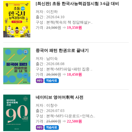
[최신판] 초등 한국사능력검정시험 3-6급 대비
저자 :
이진하
출간 :
2026.04.10
구성 :
본책(책속의 책 정답해설)+..
가격 :
21,500
원 ⇒
19,350원
중국어 패턴 한권으로 끝내기
저자 :
남미숙
출간 :
2026.08.08
구성 :
본책+MP3파일+패턴 집중 ..
가격 :
20,500
원 ⇒
18,450원
네이티브 영어어휘력 사전
저자 :
이창수
출간 :
2026.07.03
구성 :
본책+MP3 다운로드+인덱스..
가격 :
25,000
원 ⇒
22,500원