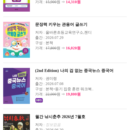
가격 :
15,900
원 ⇒
14,310원
문장력 키우는 관용어 글쓰기
저자 :
올바른초등교육연구소,젠디
출간 :
2026.07.29
구성 :
본책
가격 :
17,800
원 ⇒
16,020원
(2nd Edition) 나의 겁 없는 중국뉴스 중국어
저자 :
권미령
출간 :
2026.07.08
구성 :
본책+듣기 집중 훈련 워크북..
가격 :
22,000
원 ⇒
19,800원
월간 낚시춘추 2026년 7월호
저자 :
정보없음
출간 :
2026.06.20