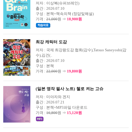
저자 :
이상복(슈퍼브레인)
출간 :
2026.07.10
구성 :
본책+책속의책 (정답및해설)
가격 :
21,000
원 ⇒
18,900원
최강 캐릭터 도감
저자 :
국제 최강왕도감 협회(감수),Tatsuo Saneyoshi(감
수),김건(..
출간 :
2026.07.10
구성 :
본책
가격 :
22,000
원 ⇒
19,800원
(일본 명작 필사 노트) 첼로 켜는 고슈
저자 :
미야자와 겐지
출간 :
2026.07.21
구성 :
본책+MP3파일 다운로드
가격 :
16,800
원 ⇒
15,120원