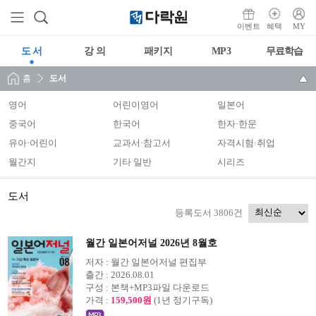
이벤트
혜택
MY
도 서
강 의
패키지
MP3
무료학습
홈
도서
영어
어린이영어
일본어
중국어
한국어
한자·한문
유아·어린이
교과서·참고서
자격시험·취업
월간지
기타 일반
시리즈
도서
등록도서 3806건
월간 일본어저널 2026년 8월호
저자 :
월간 일본어저널 편집부
출간 :
2026.08.01
구성 :
본책+MP3파일 다운로드
가격 :
159,500원
(1년 정기구독)