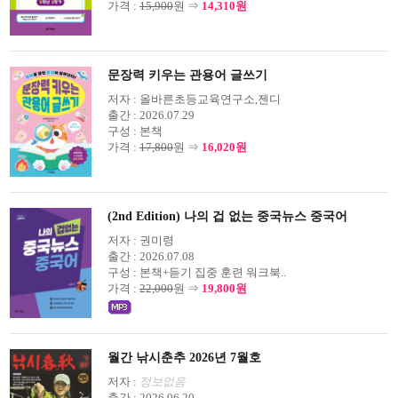
가격 :
15,900
원 ⇒
14,310원
문장력 키우는 관용어 글쓰기
저자 :
올바른초등교육연구소,젠디
출간 :
2026.07.29
구성 :
본책
가격 :
17,800
원 ⇒
16,020원
(2nd Edition) 나의 겁 없는 중국뉴스 중국어
저자 :
권미령
출간 :
2026.07.08
구성 :
본책+듣기 집중 훈련 워크북..
가격 :
22,000
원 ⇒
19,800원
월간 낚시춘추 2026년 7월호
저자 :
정보없음
출간 :
2026.06.20