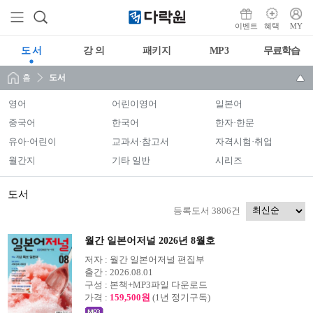
이벤트
혜택
MY
도 서
강 의
패키지
MP3
무료학습
홈
도서
영어
어린이영어
일본어
중국어
한국어
한자·한문
유아·어린이
교과서·참고서
자격시험·취업
월간지
기타 일반
시리즈
도서
등록도서 3806건
월간 일본어저널 2026년 8월호
저자 :
월간 일본어저널 편집부
출간 :
2026.08.01
구성 :
본책+MP3파일 다운로드
가격 :
159,500원
(1년 정기구독)