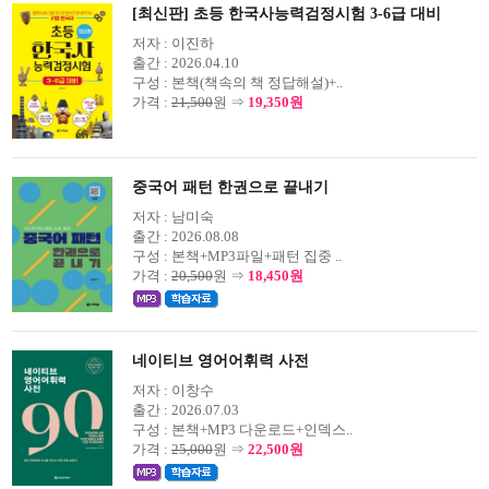
[최신판] 초등 한국사능력검정시험 3-6급 대비
저자 :
이진하
출간 :
2026.04.10
구성 :
본책(책속의 책 정답해설)+..
가격 :
21,500
원 ⇒
19,350원
중국어 패턴 한권으로 끝내기
저자 :
남미숙
출간 :
2026.08.08
구성 :
본책+MP3파일+패턴 집중 ..
가격 :
20,500
원 ⇒
18,450원
네이티브 영어어휘력 사전
저자 :
이창수
출간 :
2026.07.03
구성 :
본책+MP3 다운로드+인덱스..
가격 :
25,000
원 ⇒
22,500원