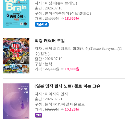
저자 :
이상복(슈퍼브레인)
출간 :
2026.07.10
구성 :
본책+책속의책 (정답및해설)
가격 :
21,000
원 ⇒
18,900원
최강 캐릭터 도감
저자 :
국제 최강왕도감 협회(감수),Tatsuo Saneyoshi(감
수),김건(..
출간 :
2026.07.10
구성 :
본책
가격 :
22,000
원 ⇒
19,800원
(일본 명작 필사 노트) 첼로 켜는 고슈
저자 :
미야자와 겐지
출간 :
2026.07.21
구성 :
본책+MP3파일 다운로드
가격 :
16,800
원 ⇒
15,120원