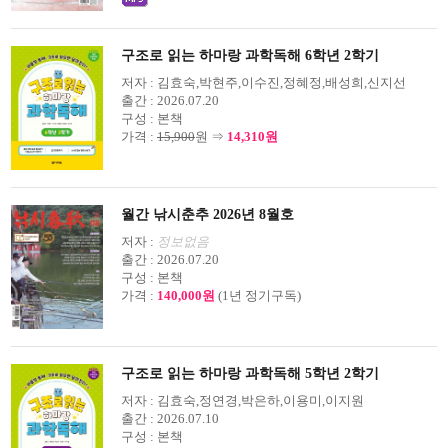
구조로 읽는 하마랑 과학독해 6학년 2학기
저자 :
김효숙,박현주,이수진,정혜정,배성희,신지선
출간 :
2026.07.20
구성 :
본책
가격 :
15,900
원 ⇒
14,310원
월간 낚시춘추 2026년 8월호
저자 :
정보없음
출간 :
2026.07.20
구성 :
본책
가격 :
140,000원
(1년 정기구독)
구조로 읽는 하마랑 과학독해 5학년 2학기
저자 :
김효숙,정연경,박은하,이용미,이지원
출간 :
2026.07.10
구성 :
본책