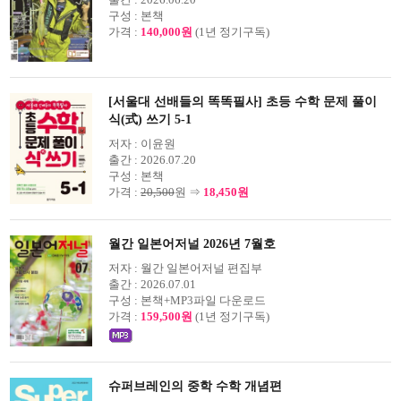
구성 :
본책
가격 :
140,000원
(1년 정기구독)
[서울대 선배들의 똑똑필사] 초등 수학 문제 풀이
식(式) 쓰기 5-1
저자 :
이윤원
출간 :
2026.07.20
구성 :
본책
가격 :
20,500
원 ⇒
18,450원
월간 일본어저널 2026년 7월호
저자 :
월간 일본어저널 편집부
출간 :
2026.07.01
구성 :
본책+MP3파일 다운로드
가격 :
159,500원
(1년 정기구독)
슈퍼브레인의 중학 수학 개념편