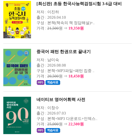
[최신판] 초등 한국사능력검정시험 3-6급 대비
저자 :
이진하
출간 :
2026.04.10
구성 :
본책(책속의 책 정답해설)+..
가격 :
21,500
원 ⇒
19,350원
중국어 패턴 한권으로 끝내기
저자 :
남미숙
출간 :
2026.08.08
구성 :
본책+MP3파일+패턴 집중 ..
가격 :
20,500
원 ⇒
18,450원
네이티브 영어어휘력 사전
저자 :
이창수
출간 :
2026.07.03
구성 :
본책+MP3 다운로드+인덱스..
가격 :
25,000
원 ⇒
22,500원