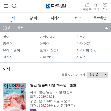
이벤트
혜택
MY
도 서
강 의
패키지
MP3
무료학습
홈
도서
영어
어린이영어
일본어
중국어
한국어
한자·한문
유아·어린이
교과서·참고서
자격시험·취업
월간지
기타 일반
시리즈
도서
등록도서 3806건
월간 일본어저널 2026년 8월호
저자 :
월간 일본어저널 편집부
출간 :
2026.08.01
구성 :
본책+MP3파일 다운로드
가격 :
159,500원
(1년 정기구독)