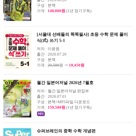
구성 :
본책
가격 :
140,000원
(1년 정기구독)
[서울대 선배들의 똑똑필사] 초등 수학 문제 풀이
식(式) 쓰기 5-1
저자 :
이윤원
출간 :
2026.07.20
구성 :
본책
가격 :
20,500
원 ⇒
18,450원
월간 일본어저널 2026년 7월호
저자 :
월간 일본어저널 편집부
출간 :
2026.07.01
구성 :
본책+MP3파일 다운로드
가격 :
159,500원
(1년 정기구독)
슈퍼브레인의 중학 수학 개념편