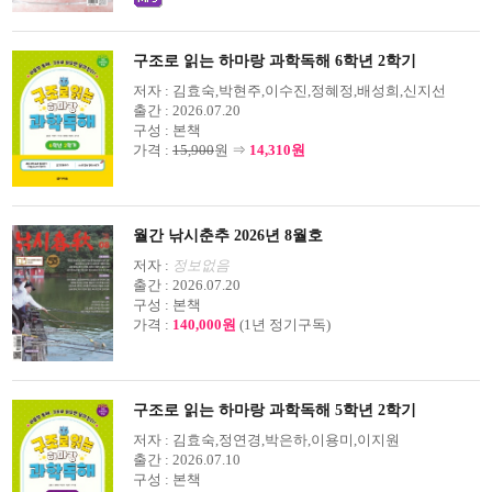
구조로 읽는 하마랑 과학독해 6학년 2학기
저자 :
김효숙,박현주,이수진,정혜정,배성희,신지선
출간 :
2026.07.20
구성 :
본책
가격 :
15,900
원 ⇒
14,310원
월간 낚시춘추 2026년 8월호
저자 :
정보없음
출간 :
2026.07.20
구성 :
본책
가격 :
140,000원
(1년 정기구독)
구조로 읽는 하마랑 과학독해 5학년 2학기
저자 :
김효숙,정연경,박은하,이용미,이지원
출간 :
2026.07.10
구성 :
본책