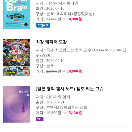
저자 :
이상복(슈퍼브레인)
출간 :
2026.07.10
구성 :
본책+책속의책 (정답및해설)
가격 :
21,000
원 ⇒
18,900원
최강 캐릭터 도감
저자 :
국제 최강왕도감 협회(감수),Tatsuo Saneyoshi(감
수),김건(..
출간 :
2026.07.10
구성 :
본책
가격 :
22,000
원 ⇒
19,800원
(일본 명작 필사 노트) 첼로 켜는 고슈
저자 :
미야자와 겐지
출간 :
2026.07.21
구성 :
본책+MP3파일 다운로드
가격 :
16,800
원 ⇒
15,120원