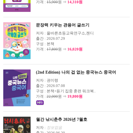
가격 :
15,900
원 ⇒
14,310원
문장력 키우는 관용어 글쓰기
저자 :
올바른초등교육연구소,젠디
출간 :
2026.07.29
구성 :
본책
가격 :
17,800
원 ⇒
16,020원
(2nd Edition) 나의 겁 없는 중국뉴스 중국어
저자 :
권미령
출간 :
2026.07.08
구성 :
본책+듣기 집중 훈련 워크북..
가격 :
22,000
원 ⇒
19,800원
월간 낚시춘추 2026년 7월호
저자 :
정보없음
출간 :
2026.06.20