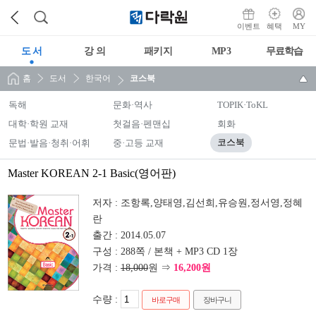
이벤트
혜택
MY
도 서
강 의
패키지
MP3
무료학습
홈
도서
한국어
코스북
독해
문화·역사
TOPIK·ToKL
대학·학원 교재
첫걸음·펜맨십
회화
문법·발음·청취·어휘
중·고등 교재
코스북
Master KOREAN 2-1 Basic(영어판)
저자 :
조항록,양태영,김선희,유승원,정서영,정혜
란
출간 :
2014.05.07
구성 :
288쪽 / 본책 + MP3 CD 1장
가격 :
18,000
원 ⇒
16,200원
수량 :
바로구매
장바구니