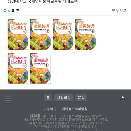
상명대학교 국제언어문화교육원 외래교수
시리즈
모두보기
홈
내강의실
문의
이용약관
|
개인정보처리방침
다락원
대표:정규도 | 개인정보책임담당자:이승호
사업자등록번호:110-81-32211 | 통신판매업신고:파주 741호
서울사옥:(04031) 서울특별시 마포구 잔다리로 64-1
파주사옥:(10881) 경기도 파주시 문발로 211
copyright © Darakwon INC. All rights reserved.