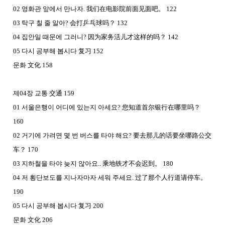
02
영화관 앞에서 만나자
.
我
们在电影院前面见面吧
。
122
03
탁구 칠 줄 알아
?
会打乒乓球吗
？
132
04
집안일 때문에 그러니
?
因
为家务活儿才这样的吗
？
142
05
다시 공부해 봅시다
复习
152
문화
文化
158
제
04
장 교통
交通
159
01
서울은행이 어디에 있는지 아세요
?
您知道首尔银行在哪里吗
？
160
02
거기에 가려면 몇 번 버스를 타야 해요
?
要去那
儿的话要坐哪路公交
车
？
170
03
지하철을 타야 늦지 않아요
..
乘地
铁才不会迟到
。
180
04
저 횡단보도를 지나자마자 세워 주세요
.
过了那个人行道请停车
。
190
05
다시 공부해 봅시다
复习
200
문화
文化
206