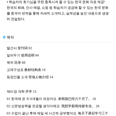
▪
학습자의 호기심을 무한 충족시켜 줄 수 있는 한국 문화 자료 제공!
한국의 화폐, 인사 예절, 쇼핑 등 학습자가 궁금해 할 수 있는 한국 문화
를 중국어 번역을 통해 자세히
소개하고, 실제성을 높인 내용으로 생생
히 전달한다.
목차
발간사
发刊词
02
일러두기
使用
说明
04
목차
目
录
08
교재구성표
教材结构表
10
등장인물 소개
登
场人物介绍
14
제
01
장 개학
开学
15
01
한국에 온 지
6
개월이 되었어요
.
来韩国已经六个月了
。
16
02
신문방송학을 전공할 생각이에요
.
我想
学新闻传媒专业
。
26
03
수업이 끝난 후에 매일 세 시간씩 공부했어요
.
每天下
课后学习三个