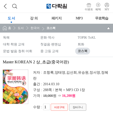
이벤트
혜택
MY
도 서
강 의
패키지
MP3
무료학습
홈
도서
한국어
코스북
독해
문화·역사
TOPIK·ToKL
대학·학원 교재
첫걸음·펜맨십
회화
문법·발음·청취·어휘
중·고등 교재
코스북
Master KOREAN 2 상_초급(중국어판)
저자 :
조항록,양태영,김선희,유승원,정서영,정혜
란
출간 :
2014.03.10
구성 :
288쪽 / 본책 + MP3 CD 1장
가격 :
18,000
원 ⇒
16,200원
수량 :
바로구매
장바구니