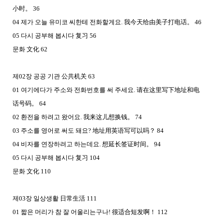
小时
。
36
04
제가 오늘 유미코 씨한테 전화할게요
.
我今天
给由美子打电话
。
46
05
다시 공부해 봅시다
复习
56
문화
文化
62
제
02
장 공공 기관
公共机
关
63
01
여기에다가 주소와 전화번호를 써 주세요
.
请在这里写下地址和电
话号码
。
64
02
환전을 하려고 왔어요
.
我
来这儿想换钱
。
74
03
주소를 영어로 써도 돼요
?
地址用英
语写可以吗
？
84
04
비자를 연장하려고 하는데요
.
想延
长签证时间
。
94
05
다시 공부해 봅시다
复习
104
문화
文化
110
제
03
장 일상생활
日常生活
111
01
짧은 머리가 참 잘 어울리는구나
!
很适合短
发啊
！
112