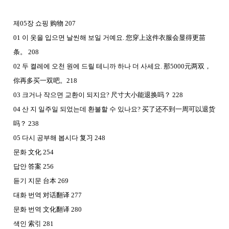
제
05
장 쇼핑
购物
207
01
이 옷을 입으면 날씬해 보일 거예요
.
您穿上这件衣服会显得更苗
条
。
208
02
두 켤레에 오천 원에 드릴 테니까 하나 더 사세요
.
那
5000
元
两双
，
你再多买一双吧
。
218
03
크거나 작으면 교환이 되지요
?
尺寸大小能退
换吗
？
228
04
산 지 일주일 되었는데 환불할 수 있나요
?
买了还不到一周可以退货
吗
？
238
05
다시 공부해 봅시다
复习
248
문화
文化
254
답안
答案
256
듣기 지문
台本
269
대화 번역
对话翻译
277
문화 번역
文化翻
译
280
색인
索引
281