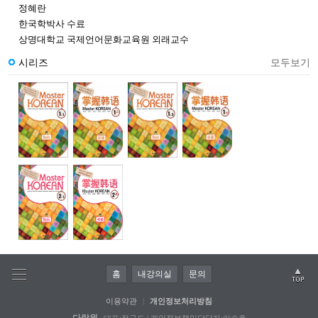
정혜란
한국학박사 수료
상명대학교 국제언어문화교육원 외래교수
시리즈
모두보기
홈
내강의실
문의
이용약관
|
개인정보처리방침