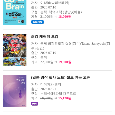
저자 :
이상복(슈퍼브레인)
출간 :
2026.07.10
구성 :
본책+책속의책 (정답및해설)
가격 :
21,000
원 ⇒
18,900원
최강 캐릭터 도감
저자 :
국제 최강왕도감 협회(감수),Tatsuo Saneyoshi(감
수),김건(..
출간 :
2026.07.10
구성 :
본책
가격 :
22,000
원 ⇒
19,800원
(일본 명작 필사 노트) 첼로 켜는 고슈
저자 :
미야자와 겐지
출간 :
2026.07.21
구성 :
본책+MP3파일 다운로드
가격 :
16,800
원 ⇒
15,120원