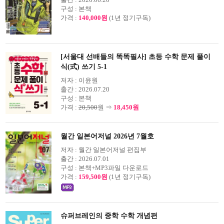
구성 :
본책
가격 :
140,000원
(1년 정기구독)
[서울대 선배들의 똑똑필사] 초등 수학 문제 풀이
식(式) 쓰기 5-1
저자 :
이윤원
출간 :
2026.07.20
구성 :
본책
가격 :
20,500
원 ⇒
18,450원
월간 일본어저널 2026년 7월호
저자 :
월간 일본어저널 편집부
출간 :
2026.07.01
구성 :
본책+MP3파일 다운로드
가격 :
159,500원
(1년 정기구독)
슈퍼브레인의 중학 수학 개념편