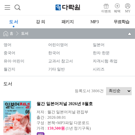
이벤트
혜택
MY
도 서
강 의
패키지
MP3
무료학습
홈
도서
영어
어린이영어
일본어
중국어
한국어
한자·한문
유아·어린이
교과서·참고서
자격시험·취업
월간지
기타 일반
시리즈
도서
등록도서 3806건
월간 일본어저널 2026년 8월호
저자 :
월간 일본어저널 편집부
출간 :
2026.08.01
구성 :
본책+MP3파일 다운로드
가격 :
159,500원
(1년 정기구독)