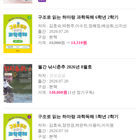
구조로 읽는 하마랑 과학독해 6학년 2학기
저자 :
김효숙,박현주,이수진,정혜정,배성희,신지선
출간 :
2026.07.20
구성 :
본책
가격 :
15,900
원 ⇒
14,310원
월간 낚시춘추 2026년 8월호
저자 :
정보없음
출간 :
2026.07.20
구성 :
본책
가격 :
140,000원
(1년 정기구독)
구조로 읽는 하마랑 과학독해 5학년 2학기
저자 :
김효숙,정연경,박은하,이용미,이지원
출간 :
2026.07.10
구성 :
본책