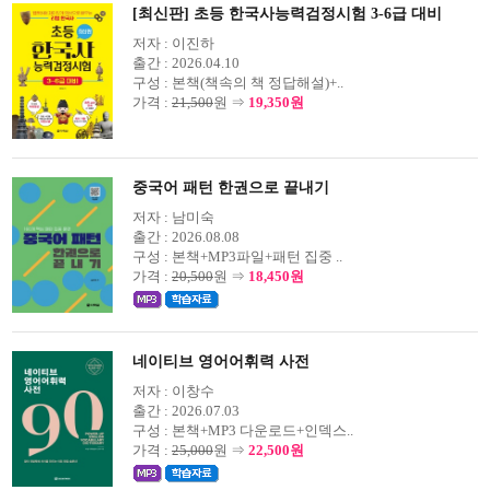
[최신판] 초등 한국사능력검정시험 3-6급 대비
저자 :
이진하
출간 :
2026.04.10
구성 :
본책(책속의 책 정답해설)+..
가격 :
21,500
원 ⇒
19,350원
중국어 패턴 한권으로 끝내기
저자 :
남미숙
출간 :
2026.08.08
구성 :
본책+MP3파일+패턴 집중 ..
가격 :
20,500
원 ⇒
18,450원
네이티브 영어어휘력 사전
저자 :
이창수
출간 :
2026.07.03
구성 :
본책+MP3 다운로드+인덱스..
가격 :
25,000
원 ⇒
22,500원