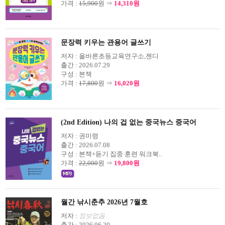
가격 :
15,900
원 ⇒
14,310원
문장력 키우는 관용어 글쓰기
저자 :
올바른초등교육연구소,젠디
출간 :
2026.07.29
구성 :
본책
가격 :
17,800
원 ⇒
16,020원
(2nd Edition) 나의 겁 없는 중국뉴스 중국어
저자 :
권미령
출간 :
2026.07.08
구성 :
본책+듣기 집중 훈련 워크북..
가격 :
22,000
원 ⇒
19,800원
월간 낚시춘추 2026년 7월호
저자 :
정보없음
출간 :
2026.06.20