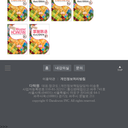
홈
내강의실
문의
이용약관
|
개인정보처리방침
다락원
대표:정규도 | 개인정보책임담당자:이승호
사업자등록번호:110-81-32211 | 통신판매업신고:파주 741호
서울사옥:(04031) 서울특별시 마포구 잔다리로 64-1
파주사옥:(10881) 경기도 파주시 문발로 211
copyright © Darakwon INC. All rights reserved.
>>>