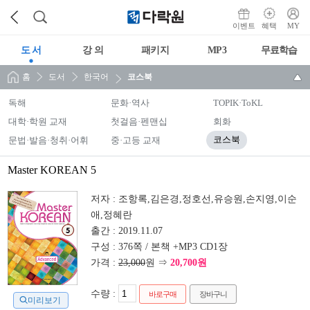
이벤트
혜택
MY
도 서
강 의
패키지
MP3
무료학습
홈
도서
한국어
코스북
독해
문화·역사
TOPIK·ToKL
대학·학원 교재
첫걸음·펜맨십
회화
문법·발음·청취·어휘
중·고등 교재
코스북
Master KOREAN 5
저자 :
조항록,김은경,정호선,유승원,손지영,이순
애,정혜란
출간 :
2019.11.07
구성 :
376쪽 / 본책 +MP3 CD1장
가격 :
23,000
원 ⇒
20,700원
수량 :
바로구매
장바구니
미리보기