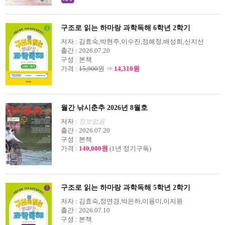
구조로 읽는 하마랑 과학독해 6학년 2학기
저자 :
김효숙,박현주,이수진,정혜정,배성희,신지선
출간 :
2026.07.20
구성 :
본책
가격 :
15,900
원 ⇒
14,310원
월간 낚시춘추 2026년 8월호
저자 :
정보없음
출간 :
2026.07.20
구성 :
본책
가격 :
140,000원
(1년 정기구독)
구조로 읽는 하마랑 과학독해 5학년 2학기
저자 :
김효숙,정연경,박은하,이용미,이지원
출간 :
2026.07.10
구성 :
본책