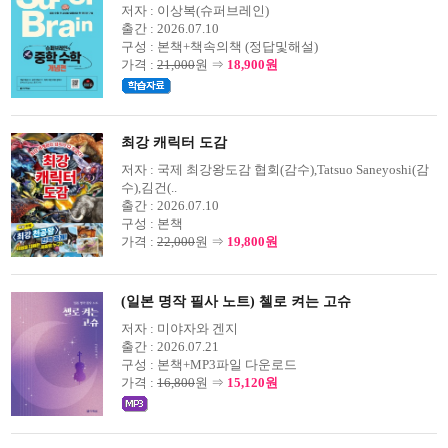
저자 :
이상복(슈퍼브레인)
출간 :
2026.07.10
구성 :
본책+책속의책 (정답및해설)
가격 :
21,000
원 ⇒
18,900원
최강 캐릭터 도감
저자 :
국제 최강왕도감 협회(감수),Tatsuo Saneyoshi(감
수),김건(..
출간 :
2026.07.10
구성 :
본책
가격 :
22,000
원 ⇒
19,800원
(일본 명작 필사 노트) 첼로 켜는 고슈
저자 :
미야자와 겐지
출간 :
2026.07.21
구성 :
본책+MP3파일 다운로드
가격 :
16,800
원 ⇒
15,120원