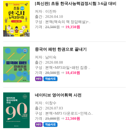
[최신판] 초등 한국사능력검정시험 3-6급 대비
저자 :
이진하
출간 :
2026.04.10
구성 :
본책(책속의 책 정답해설)+..
가격 :
21,500
원 ⇒
19,350원
중국어 패턴 한권으로 끝내기
저자 :
남미숙
출간 :
2026.08.08
구성 :
본책+MP3파일+패턴 집중 ..
가격 :
20,500
원 ⇒
18,450원
네이티브 영어어휘력 사전
저자 :
이창수
출간 :
2026.07.03
구성 :
본책+MP3 다운로드+인덱스..
가격 :
25,000
원 ⇒
22,500원