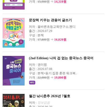
가격 :
15,900
원 ⇒
14,310원
문장력 키우는 관용어 글쓰기
저자 :
올바른초등교육연구소,젠디
출간 :
2026.07.29
구성 :
본책
가격 :
17,800
원 ⇒
16,020원
(2nd Edition) 나의 겁 없는 중국뉴스 중국어
저자 :
권미령
출간 :
2026.07.08
구성 :
본책+듣기 집중 훈련 워크북..
가격 :
22,000
원 ⇒
19,800원
월간 낚시춘추 2026년 7월호
저자 :
정보없음
출간 :
2026.06.20