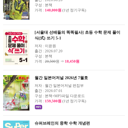
구성 :
본책
가격 :
140,000원
(1년 정기구독)
[서울대 선배들의 똑똑필사] 초등 수학 문제 풀이
식(式) 쓰기 5-1
저자 :
이윤원
출간 :
2026.07.20
구성 :
본책
가격 :
20,500
원 ⇒
18,450원
월간 일본어저널 2026년 7월호
저자 :
월간 일본어저널 편집부
출간 :
2026.07.01
구성 :
본책+MP3파일 다운로드
가격 :
159,500원
(1년 정기구독)
슈퍼브레인의 중학 수학 개념편