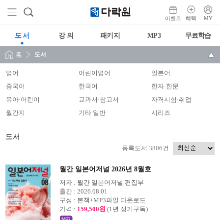
이벤트
혜택
MY
도 서
강 의
패키지
MP3
무료학습
홈
도서
영어
어린이영어
일본어
중국어
한국어
한자·한문
유아·어린이
교과서·참고서
자격시험·취업
월간지
기타 일반
시리즈
도서
등록도서 3806건
월간 일본어저널 2026년 8월호
저자 :
월간 일본어저널 편집부
출간 :
2026.08.01
구성 :
본책+MP3파일 다운로드
가격 :
159,500원
(1년 정기구독)