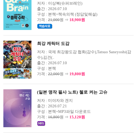
저자 :
이상복(슈퍼브레인)
출간 :
2026.07.10
구성 :
본책+책속의책 (정답및해설)
가격 :
21,000
원 ⇒
18,900원
최강 캐릭터 도감
저자 :
국제 최강왕도감 협회(감수),Tatsuo Saneyoshi(감
수),김건(..
출간 :
2026.07.10
구성 :
본책
가격 :
22,000
원 ⇒
19,800원
(일본 명작 필사 노트) 첼로 켜는 고슈
저자 :
미야자와 겐지
출간 :
2026.07.21
구성 :
본책+MP3파일 다운로드
가격 :
16,800
원 ⇒
15,120원