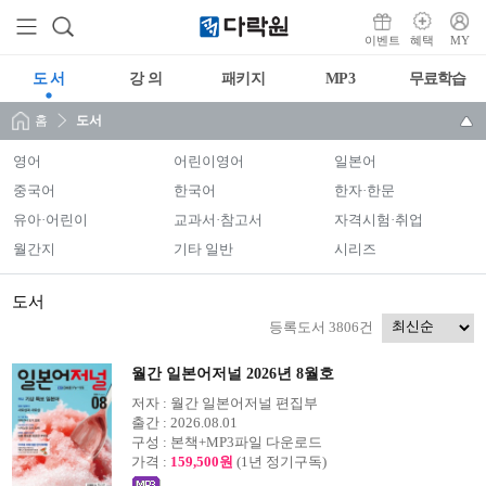
이벤트
혜택
MY
도 서
강 의
패키지
MP3
무료학습
홈
도서
영어
어린이영어
일본어
중국어
한국어
한자·한문
유아·어린이
교과서·참고서
자격시험·취업
월간지
기타 일반
시리즈
도서
등록도서 3806건
월간 일본어저널 2026년 8월호
저자 :
월간 일본어저널 편집부
출간 :
2026.08.01
구성 :
본책+MP3파일 다운로드
가격 :
159,500원
(1년 정기구독)