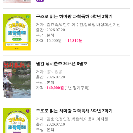
구조로 읽는 하마랑 과학독해 6학년 2학기
저자 :
김효숙,박현주,이수진,정혜정,배성희,신지선
출간 :
2026.07.20
구성 :
본책
가격 :
15,900
원 ⇒
14,310원
월간 낚시춘추 2026년 8월호
저자 :
정보없음
출간 :
2026.07.20
구성 :
본책
가격 :
140,000원
(1년 정기구독)
구조로 읽는 하마랑 과학독해 5학년 2학기
저자 :
김효숙,정연경,박은하,이용미,이지원
출간 :
2026.07.10
구성 :
본책