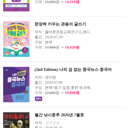
가격 :
15,900
원 ⇒
14,310원
문장력 키우는 관용어 글쓰기
저자 :
올바른초등교육연구소,젠디
출간 :
2026.07.29
구성 :
본책
가격 :
17,800
원 ⇒
16,020원
(2nd Edition) 나의 겁 없는 중국뉴스 중국어
저자 :
권미령
출간 :
2026.07.08
구성 :
본책+듣기 집중 훈련 워크북..
가격 :
22,000
원 ⇒
19,800원
월간 낚시춘추 2026년 7월호
저자 :
정보없음
출간 :
2026.06.20