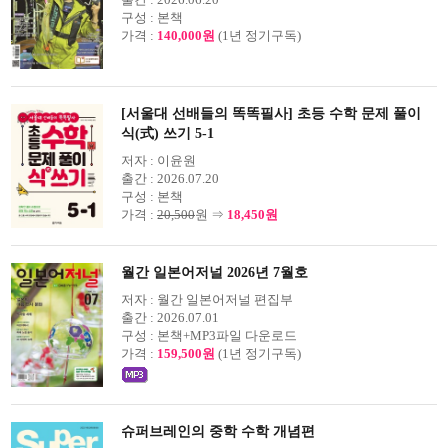
구성 :
본책
가격 :
140,000원
(1년 정기구독)
[서울대 선배들의 똑똑필사] 초등 수학 문제 풀이
식(式) 쓰기 5-1
저자 :
이윤원
출간 :
2026.07.20
구성 :
본책
가격 :
20,500
원 ⇒
18,450원
월간 일본어저널 2026년 7월호
저자 :
월간 일본어저널 편집부
출간 :
2026.07.01
구성 :
본책+MP3파일 다운로드
가격 :
159,500원
(1년 정기구독)
슈퍼브레인의 중학 수학 개념편