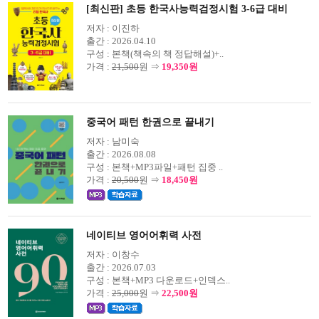
[최신판] 초등 한국사능력검정시험 3-6급 대비
저자 :
이진하
출간 :
2026.04.10
구성 :
본책(책속의 책 정답해설)+..
가격 :
21,500
원 ⇒
19,350원
중국어 패턴 한권으로 끝내기
저자 :
남미숙
출간 :
2026.08.08
구성 :
본책+MP3파일+패턴 집중 ..
가격 :
20,500
원 ⇒
18,450원
네이티브 영어어휘력 사전
저자 :
이창수
출간 :
2026.07.03
구성 :
본책+MP3 다운로드+인덱스..
가격 :
25,000
원 ⇒
22,500원