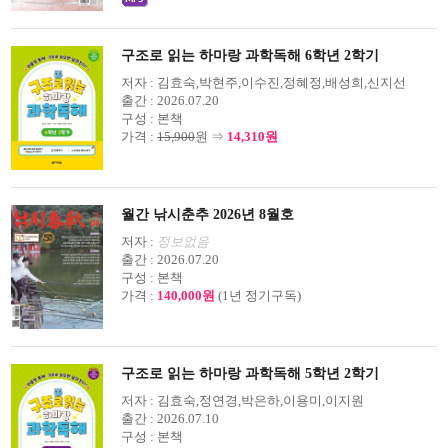
구조로 읽는 하마랑 과학독해 6학년 2학기
저자 :
김효숙,박현주,이수진,정혜정,배성희,신지선
출간 :
2026.07.20
구성 :
본책
가격 :
15,900
원 ⇒
14,310원
월간 낚시춘추 2026년 8월호
저자 :
정보없음
출간 :
2026.07.20
구성 :
본책
가격 :
140,000원
(1년 정기구독)
구조로 읽는 하마랑 과학독해 5학년 2학기
저자 :
김효숙,정연경,박은하,이용미,이지원
출간 :
2026.07.10
구성 :
본책