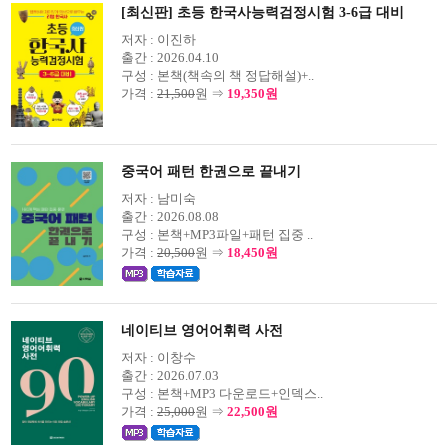
[최신판] 초등 한국사능력검정시험 3-6급 대비
저자 :
이진하
출간 :
2026.04.10
구성 :
본책(책속의 책 정답해설)+..
가격 :
21,500
원 ⇒
19,350원
중국어 패턴 한권으로 끝내기
저자 :
남미숙
출간 :
2026.08.08
구성 :
본책+MP3파일+패턴 집중 ..
가격 :
20,500
원 ⇒
18,450원
네이티브 영어어휘력 사전
저자 :
이창수
출간 :
2026.07.03
구성 :
본책+MP3 다운로드+인덱스..
가격 :
25,000
원 ⇒
22,500원