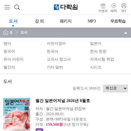
이벤트
혜택
MY
도 서
강 의
패키지
MP3
무료학습
홈
도서
영어
어린이영어
일본어
중국어
한국어
한자·한문
유아·어린이
교과서·참고서
자격시험·취업
월간지
기타 일반
시리즈
도서
등록도서 3806건
월간 일본어저널 2026년 8월호
저자 :
월간 일본어저널 편집부
출간 :
2026.08.01
구성 :
본책+MP3파일 다운로드
가격 :
159,500원
(1년 정기구독)