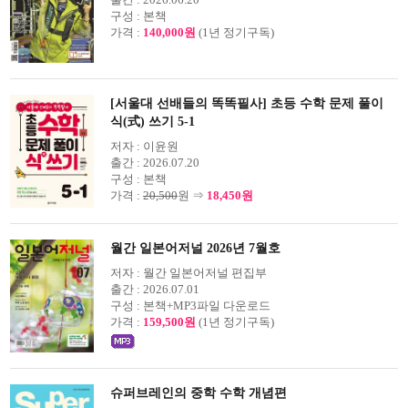
구성 :
본책
가격 :
140,000원
(1년 정기구독)
[서울대 선배들의 똑똑필사] 초등 수학 문제 풀이
식(式) 쓰기 5-1
저자 :
이윤원
출간 :
2026.07.20
구성 :
본책
가격 :
20,500
원 ⇒
18,450원
월간 일본어저널 2026년 7월호
저자 :
월간 일본어저널 편집부
출간 :
2026.07.01
구성 :
본책+MP3파일 다운로드
가격 :
159,500원
(1년 정기구독)
슈퍼브레인의 중학 수학 개념편