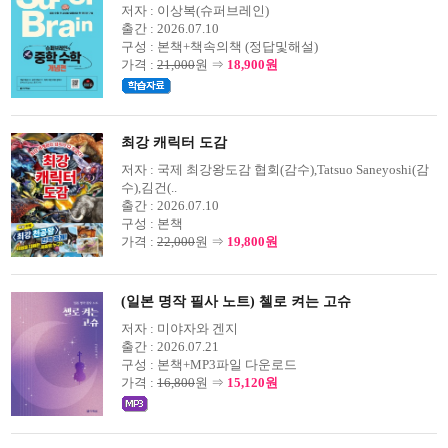
저자 :
이상복(슈퍼브레인)
출간 :
2026.07.10
구성 :
본책+책속의책 (정답및해설)
가격 :
21,000
원 ⇒
18,900원
최강 캐릭터 도감
저자 :
국제 최강왕도감 협회(감수),Tatsuo Saneyoshi(감
수),김건(..
출간 :
2026.07.10
구성 :
본책
가격 :
22,000
원 ⇒
19,800원
(일본 명작 필사 노트) 첼로 켜는 고슈
저자 :
미야자와 겐지
출간 :
2026.07.21
구성 :
본책+MP3파일 다운로드
가격 :
16,800
원 ⇒
15,120원