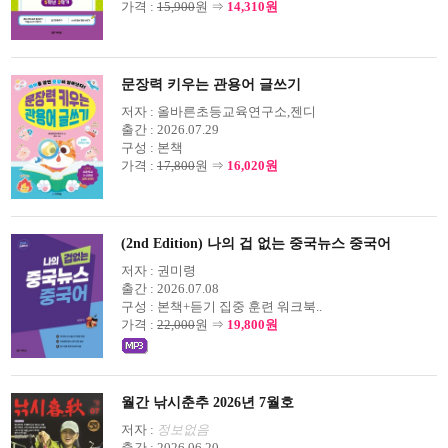
가격 :
15,900
원 ⇒
14,310원
문장력 키우는 관용어 글쓰기
저자 :
올바른초등교육연구소,젠디
출간 :
2026.07.29
구성 :
본책
가격 :
17,800
원 ⇒
16,020원
(2nd Edition) 나의 겁 없는 중국뉴스 중국어
저자 :
권미령
출간 :
2026.07.08
구성 :
본책+듣기 집중 훈련 워크북..
가격 :
22,000
원 ⇒
19,800원
월간 낚시춘추 2026년 7월호
저자 :
정보없음
출간 :
2026.06.20