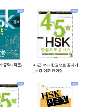
MP3
MP3
급소공략 - 작문,
4·5급 HSK 한권으로 끝내기
_보강 어휘 단어장
MP3
MP3