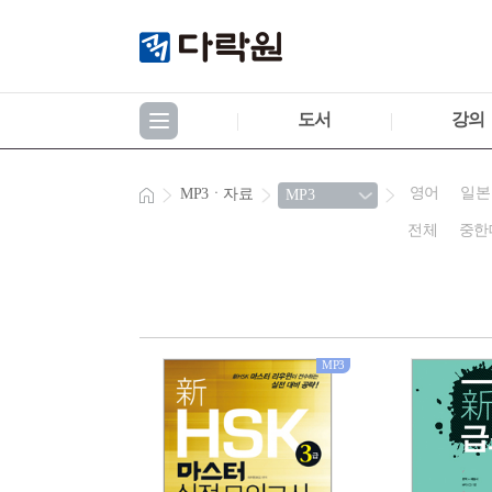
도서
강의
영어
일본
MP3ㆍ자료
전체
중한
MP3