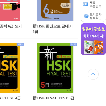
제휴
쿠폰등록
모의고사
성적확인
소공략 6급 쓰기
新 HSK 한권으로 끝내기
6급
MP3
MP3
AL TEST 4급
新 HSK FINAL TEST 5급