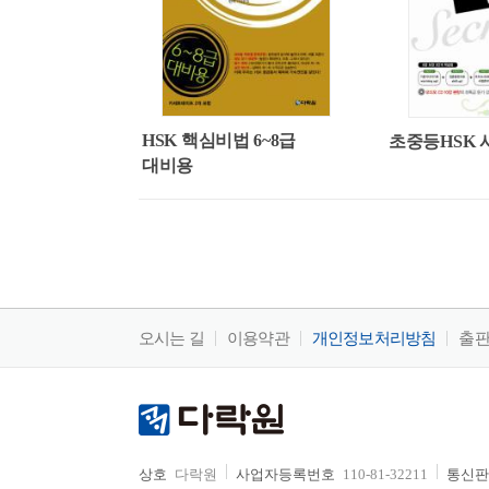
HSK 핵심비법 6~8급
초중등HSK 
대비용
오시는 길
이용약관
개인정보처리방침
출
상호
다락원
사업자등록번호
110-81-32211
통신판