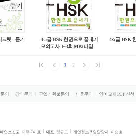
시크릿 - 듣기
4·5급 HSK 한권으로 끝내기
4·5급 HS
모의고사 1~3회 MP3파일
1
2
판문의
강의문의
구입ㆍ환불문의
제휴문의
영어교재 PDF 신청
매업소신고
파주 741호
대표
정규도
개인정보책임담당자
이승호