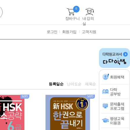
0
장바구니
내 강의
실
로그인
회원가입
고객지원
회원혜택
등록일순
난이도순
제목순
다락
공부방
MP3
MP3
문제출제
프로그램
평생교육
이용권