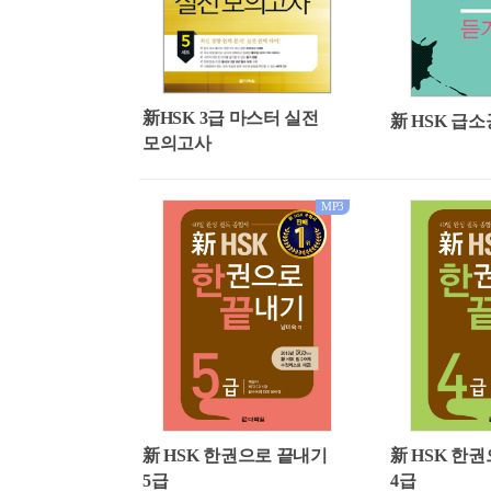
新HSK 3급 마스터 실전
新 HSK 급소
모의고사
MP3
新 HSK 한권으로 끝내기
新 HSK 한
5급
4급