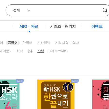
MP3ㆍ자료
시리즈ㆍ패키지
이벤트
어
중국어
한국어
기타일반
자격시험 수험서
대역문고
회화
청취
수험
교재무료MP3
MP3
MP3