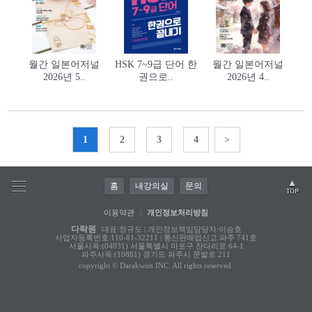
월간 일본어저널
HSK 7~9급 단어 한
월간 일본어저널
2026년 5..
권으로..
2026년 4..
1
2
3
4
>
홈
내강의실
문의
이용약관
|
개인정보처리방침
다락원
대표:정규도 | 개인정보책임담당자:이승호
사업자등록번호:110-81-32211 | 통신판매업신고:파주 741호
서울사옥:(04031) 서울특별시 마포구 잔다리로 64-1
파주사옥:(10881) 경기도 파주시 문발로 211
copyright © Darakwon INC. All rights reserved.