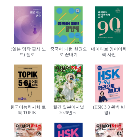
(일본 명작 필사 노
중국어 패턴 한권으
네이티브 영어어휘
트) 첼로..
로 끝내기
력 사전
한국어능력시험 토
월간 일본어저널
(HSK 3.0 완벽 반
픽 TOPIK..
2026년 6..
영) ..