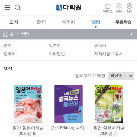
이벤트
혜택
MY
도 서
강 의
패키지
MP3
무료학습
홈
MP3
영어
일본어
중국어
한국어
기타일반
자격시험 수험서
MP3
등록 MP3 2156건
월간 일본어저널
(2nd Edition) 나의..
월간 일본어저널
2026년 8..
2026년 7..