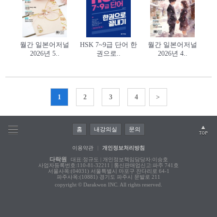
월간 일본어저널
HSK 7~9급 단어 한
월간 일본어저널
2026년 5..
권으로..
2026년 4..
1
2
3
4
>
홈
내강의실
문의
이용약관
|
개인정보처리방침
다락원
대표:정규도 | 개인정보책임담당자:이승호
사업자등록번호:110-81-32211 | 통신판매업신고:파주 741호
서울사옥:(04031) 서울특별시 마포구 잔다리로 64-1
파주사옥:(10881) 경기도 파주시 문발로 211
copyright © Darakwon INC. All rights reserved.