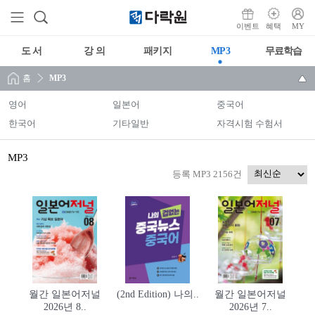
이벤트
혜택
MY
도 서
강 의
패키지
MP3
무료학습
홈
MP3
영어
일본어
중국어
한국어
기타일반
자격시험 수험서
MP3
등록 MP3 2156건
월간 일본어저널
(2nd Edition) 나의..
월간 일본어저널
2026년 8..
2026년 7..