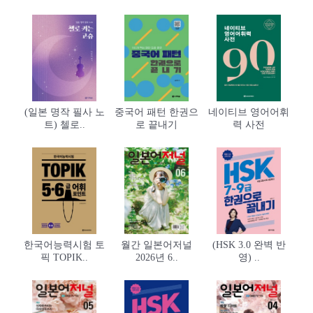
(일본 명작 필사 노
중국어 패턴 한권으
네이티브 영어어휘
트) 첼로..
로 끝내기
력 사전
한국어능력시험 토
월간 일본어저널
(HSK 3.0 완벽 반
픽 TOPIK..
2026년 6..
영) ..