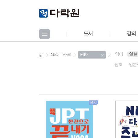
도서
강의
영어
일본
MP3ㆍ자료
전체
일본
MP3