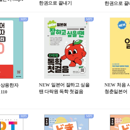
한권으로 끝내기
한권으로 끝
MP3
MP3
NEW 일본어 잘하고 싶을
NEW 처음
 상용한자
땐 다락원 독학 첫걸음
청춘일본어
110
MP3
MP3