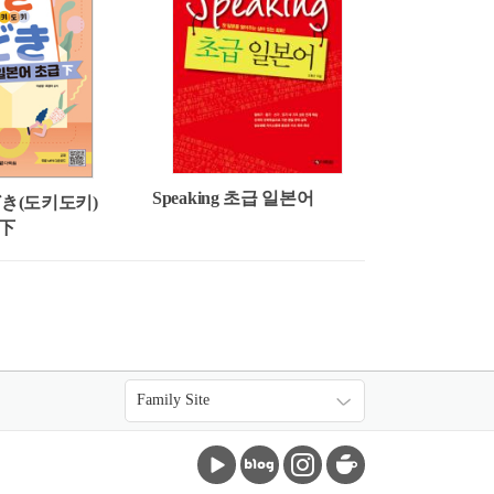
Speaking 초급 일본어
どき(도키도키)
 下