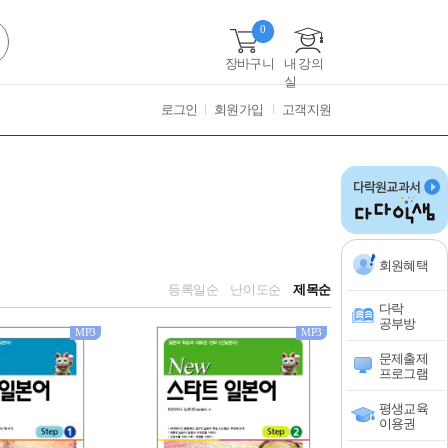
0
장바구니
내 강의
실
로그인
회원가입
고객지원
회원혜택
등록일순
난이도순
제목순
다락
공부방
MP3
MP3
문제출제
프로그램
평생교육
이용권