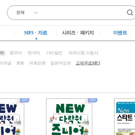
MP3ㆍ자료
시리즈ㆍ패키지
이벤트
어
중국어
한국어
기타일반
자격시험 수험서
어저널
회화
어휘표현
일본어강좌
교재무료MP3
MP3
MP3