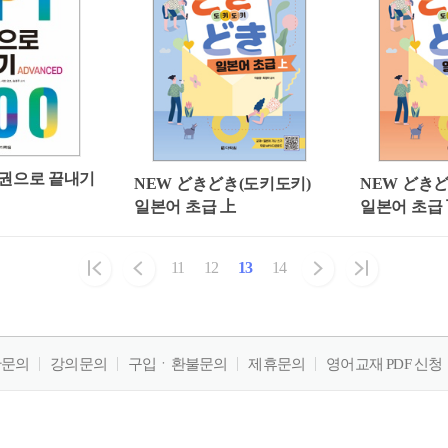
 한권으로 끝내기
NEW どきどき(도키도키)
NEW どき
일본어 초급 上
일본어 초급
11
12
13
14
판문의
강의문의
구입ㆍ환불문의
제휴문의
영어교재 PDF 신청