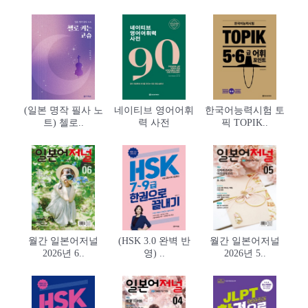
(일본 명작 필사 노
네이티브 영어어휘
한국어능력시험 토
트) 첼로..
력 사전
픽 TOPIK..
월간 일본어저널
(HSK 3.0 완벽 반
월간 일본어저널
2026년 6..
영) ..
2026년 5..