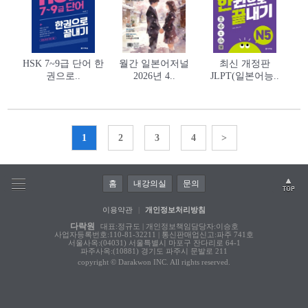
HSK 7~9급 단어 한
월간 일본어저널
최신 개정판
권으로..
2026년 4..
JLPT(일본어능..
1
2
3
4
>
홈
내강의실
문의
이용약관
|
개인정보처리방침
다락원
대표:정규도 | 개인정보책임담당자:이승호
사업자등록번호:110-81-32211 | 통신판매업신고:파주 741호
서울사옥:(04031) 서울특별시 마포구 잔다리로 64-1
파주사옥:(10881) 경기도 파주시 문발로 211
copyright © Darakwon INC. All rights reserved.