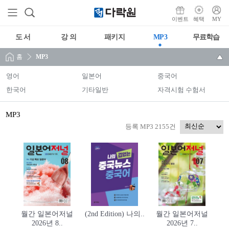
이벤트
혜택
MY
도 서
강 의
패키지
MP3
무료학습
홈
MP3
영어
일본어
중국어
한국어
기타일반
자격시험 수험서
MP3
등록 MP3 2155건
월간 일본어저널
(2nd Edition) 나의..
월간 일본어저널
2026년 8..
2026년 7..