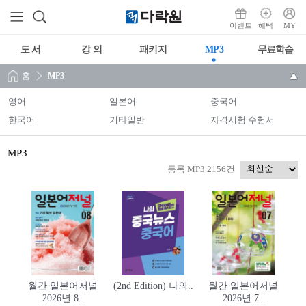
이벤트
혜택
MY
도 서
강 의
패키지
MP3
무료학습
홈
MP3
영어
일본어
중국어
한국어
기타일반
자격시험 수험서
MP3
등록 MP3 2156건
월간 일본어저널
(2nd Edition) 나의..
월간 일본어저널
2026년 8..
2026년 7..