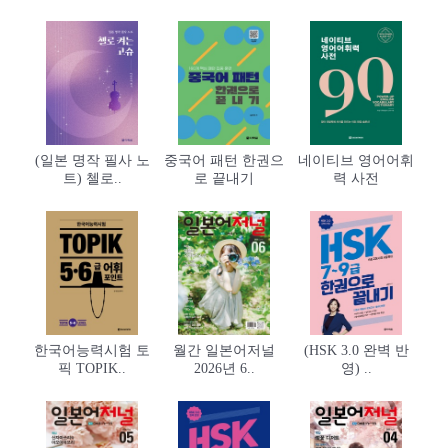
(일본 명작 필사 노
중국어 패턴 한권으
네이티브 영어어휘
트) 첼로..
로 끝내기
력 사전
한국어능력시험 토
월간 일본어저널
(HSK 3.0 완벽 반
픽 TOPIK..
2026년 6..
영) ..