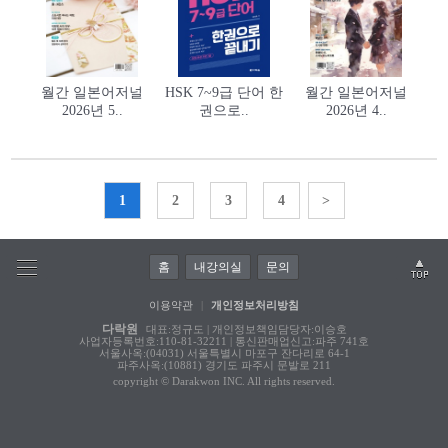
월간 일본어저널
HSK 7~9급 단어 한
월간 일본어저널
2026년 5..
권으로..
2026년 4..
1
2
3
4
>
홈
내강의실
문의
이용약관
|
개인정보처리방침
다락원
대표:정규도 | 개인정보책임담당자:이승호
사업자등록번호:110-81-32211 | 통신판매업신고:파주 741호
서울사옥:(04031) 서울특별시 마포구 잔다리로 64-1
파주사옥:(10881) 경기도 파주시 문발로 211
copyright © Darakwon INC. All rights reserved.