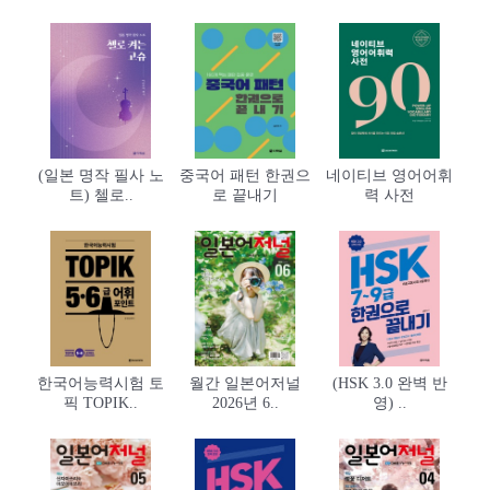
(일본 명작 필사 노
중국어 패턴 한권으
네이티브 영어어휘
트) 첼로..
로 끝내기
력 사전
한국어능력시험 토
월간 일본어저널
(HSK 3.0 완벽 반
픽 TOPIK..
2026년 6..
영) ..