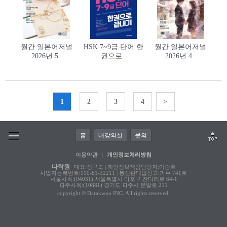
월간 일본어저널
HSK 7~9급 단어 한
월간 일본어저널
2026년 5..
권으로..
2026년 4..
1
2
3
4
>
홈
내강의실
문의
이용약관
|
개인정보처리방침
다락원
대표:정규도 | 개인정보책임담당자:이승호
사업자등록번호:110-81-32211 | 통신판매업신고:파주 741호
서울사옥:(04031) 서울특별시 마포구 잔다리로 64-1
파주사옥:(10881) 경기도 파주시 문발로 211
copyright © Darakwon INC. All rights reserved.