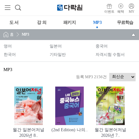
이벤트
혜택
MY
도 서
강 의
패키지
MP3
무료학습
홈
MP3
영어
일본어
중국어
한국어
기타일반
자격시험 수험서
MP3
등록 MP3 2156건
월간 일본어저널
(2nd Edition) 나의..
월간 일본어저널
2026년 8..
2026년 7..