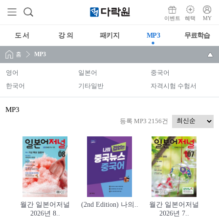
이벤트
혜택
MY
도 서
강 의
패키지
MP3
무료학습
홈
MP3
영어
일본어
중국어
한국어
기타일반
자격시험 수험서
MP3
등록 MP3 2156건
월간 일본어저널
(2nd Edition) 나의..
월간 일본어저널
2026년 8..
2026년 7..