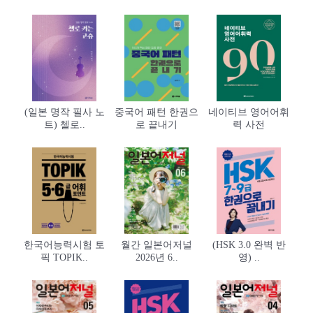
(일본 명작 필사 노
중국어 패턴 한권으
네이티브 영어어휘
트) 첼로..
로 끝내기
력 사전
한국어능력시험 토
월간 일본어저널
(HSK 3.0 완벽 반
픽 TOPIK..
2026년 6..
영) ..