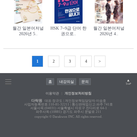
월간 일본어저널
HSK 7~9급 단어 한
월간 일본어저널
2026년 5..
권으로..
2026년 4..
1
2
3
4
>
홈
내강의실
문의
이용약관
|
개인정보처리방침
다락원
대표:정규도 | 개인정보책임담당자:이승호
사업자등록번호:110-81-32211 | 통신판매업신고:파주 741호
서울사옥:(04031) 서울특별시 마포구 잔다리로 64-1
파주사옥:(10881) 경기도 파주시 문발로 211
copyright © Darakwon INC. All rights reserved.