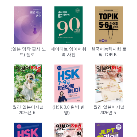
(일본 명작 필사 노
네이티브 영어어휘
한국어능력시험 토
트) 첼로..
력 사전
픽 TOPIK..
월간 일본어저널
(HSK 3.0 완벽 반
월간 일본어저널
2026년 6..
영) ..
2026년 5..