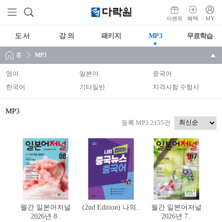
이벤트
혜택
MY
도 서
강 의
패키지
MP3
무료학습
홈
MP3
영어
일본어
중국어
한국어
기타일반
자격시험 수험서
MP3
등록 MP3 2155건
월간 일본어저널
(2nd Edition) 나의..
월간 일본어저널
2026년 8..
2026년 7..