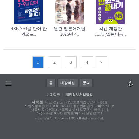
HSK 7~9급 단어 한
월간 일본어저널
최신 개정판
권으로..
2026년 4..
JLPT(일본어능..
1
2
3
4
>
홈
내강의실
문의
이용약관
|
개인정보처리방침
다락원
대표:정규도 | 개인정보책임담당자:이승호
사업자등록번호:110-81-32211 | 통신판매업신고:파주 741호
서울사옥:(04031) 서울특별시 마포구 잔다리로 64-1
파주사옥:(10881) 경기도 파주시 문발로 211
copyright © Darakwon INC. All rights reserved.