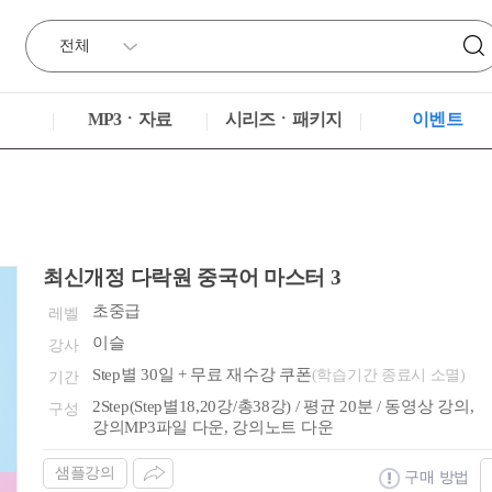
MP3ㆍ자료
시리즈ㆍ패키지
이벤트
최신개정 다락원 중국어 마스터 3
초중급
레벨
이슬
강사
Step별 30일 + 무료 재수강 쿠폰
(학습기간 종료시 소멸)
기간
2Step(Step별18,20강/총38강) / 평균 20분 / 동영상 강의,
구성
강의MP3파일 다운, 강의노트 다운
샘플강의
구매 방법