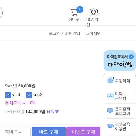
0
장바구니
내 강의
실
로그인
회원가입
고객지원
회원혜택
Step별
80,000원
다락
step1
step2
공부방
전체구매 시 10%
문제출제
160,000원
144,000원
10%
프로그램
평생교육
이용권
장바구니
바로 구매
이벤트 구매