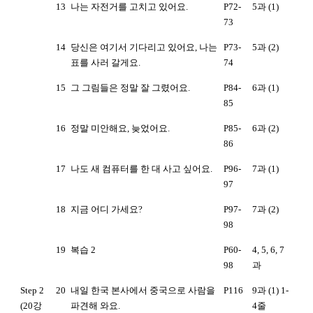
13
나는 자전거를 고치고 있어요.
P72-
5과 (1)
73
14
당신은 여기서 기다리고 있어요, 나는
P73-
5과 (2)
표를 사러 갈게요.
74
15
그 그림들은 정말 잘 그렸어요.
P84-
6과 (1)
85
16
정말 미안해요, 늦었어요.
P85-
6과 (2)
86
17
나도 새 컴퓨터를 한 대 사고 싶어요.
P96-
7과 (1)
97
18
지금 어디 가세요?
P97-
7과 (2)
98
19
복습 2
P60-
4, 5, 6, 7
98
과
Step 2
20
내일 한국 본사에서 중국으로 사람을
P116
9과 (1) 1-
(20강
파견해 와요.
4줄