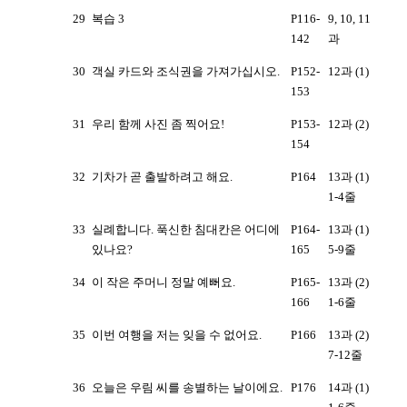
29
복습 3
P116-
9, 10, 11
142
과
30
객실 카드와 조식권을 가져가십시오.
P152-
12과 (1)
153
31
우리 함께 사진 좀 찍어요!
P153-
12과 (2)
154
32
기차가 곧 출발하려고 해요.
P164
13과 (1)
1-4줄
33
실례합니다. 푹신한 침대칸은 어디에
P164-
13과 (1)
있나요?
165
5-9줄
34
이 작은 주머니 정말 예뻐요.
P165-
13과 (2)
166
1-6줄
35
이번 여행을 저는 잊을 수 없어요.
P166
13과 (2)
7-12줄
36
오늘은 우림 씨를 송별하는 날이에요.
P176
14과 (1)