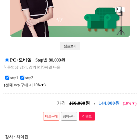
샘플보기
PC+모바일
Step별 80,000원
└ 동영상 강의, 강의 MP3파일 다운
step1
step2
(전체 step 구매 시 10%▼)
가격
160,000
원 →
144,000
원
(10%▼)
바로구매
장바구니
이벤트
강사 : 차이린