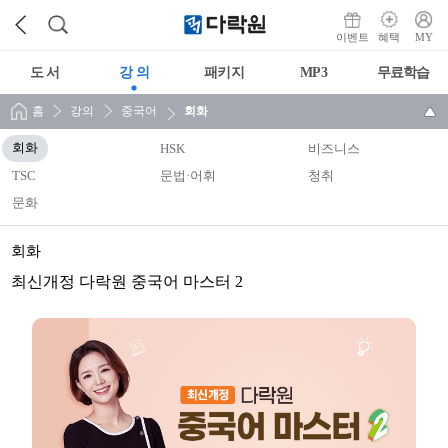
이벤트
혜택
MY
도 서
강 의
패키지
MP3
무료학습
홈
강의
중국어
회화
회화
HSK
비즈니스
TSC
문법·어휘
청취
문화
회화
최신개정 다락원 중국어 마스터 2