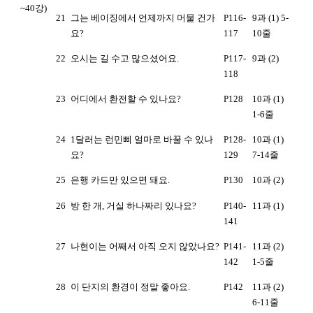
~40강)
21
그는 베이징에서 언제까지 머물 건가
P116-
9과 (1) 5-
요?
117
10줄
22
오시는 길 수고 많으셨어요.
P117-
9과 (2)
118
23
어디에서 환전할 수 있나요?
P128
10과 (1)
1-6줄
24
1달러는 런민삐 얼마로 바꿀 수 있나
P128-
10과 (1)
요?
129
7-14줄
25
은행 카드만 있으면 돼요.
P130
10과 (2)
26
방 한 개, 거실 하나짜리 있나요?
P140-
11과 (1)
141
27
나현이는 어째서 아직 오지 않았나요?
P141-
11과 (2)
142
1-5줄
28
이 단지의 환경이 정말 좋아요.
P142
11과 (2)
6-11줄