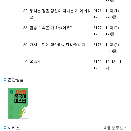
1-6줄
37
우리는 정말 당신이 떠나는 게 아쉬워
P176-
14과 (1)
요.
177
7-13줄
38
탑승 수속은 다 하셨어요?
P177-
14과 (2)
178
1-8줄
39
가시는 길에 평안하시길 바랍니다.
P178
14과 (2)
9-13줄
40
복습 4
P152-
12, 13, 14
178
과
연관상품
시리즈
4개 모두보기