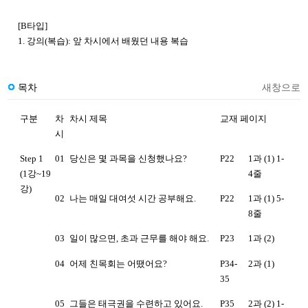
[B타입]
1. 강의(복습): 앞 차시에서 배웠던 내용 복습
목차
새창으로
구분
차
차시 제목
교재 페이지
시
Step 1
01
당신은 몇 과목을 신청했나요?
P22
1과 (1) 1-
(1강~19
4줄
강)
02
나는 매일 대여섯 시간 공부해요.
P22
1과 (1) 5-
8줄
03
일이 많으면, 초과 근무를 해야 해요.
P23
1과 (2)
04
어제 친목회는 어땠어요?
P34-
2과 (1)
35
05
그들은 태극권을 수련하고 있어요.
P35
2과 (2) 1-