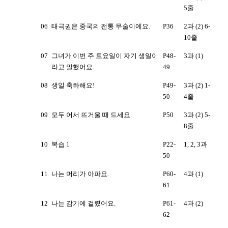
5줄
06
태극권은 중국의 전통 무술이에요.
P36
2과 (2) 6-
10줄
07
그녀가 이번 주 토요일이 자기 생일이
P48-
3과 (1)
라고 말했어요.
49
08
생일 축하해요!
P49-
3과 (2) 1-
50
4줄
09
모두 어서 뜨거울 때 드세요.
P50
3과 (2) 5-
8줄
10
복습 1
P22-
1, 2, 3과
50
11
나는 머리가 아파요.
P60-
4과 (1)
61
12
나는 감기에 걸렸어요.
P61-
4과 (2)
62