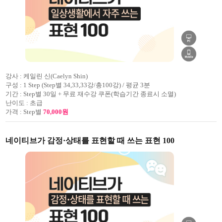
강사 :
케일린 신(Caelyn Shin)
구성 :
1 Step (Step별 34,33,33강/총100강) / 평균 3분
기간 :
Step별 30일 + 무료 재수강 쿠폰(학습기간 종료시 소멸)
난이도 :
초급
가격 :
Step별
70,000원
네이티브가 감정·상태를 표현할 때 쓰는 표현 100