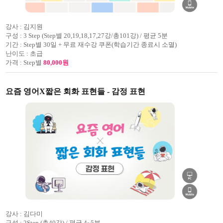
강사 :
김지원
구성 :
3 Step (Step별 20,19,18,17,27강/총101강) / 평균 5분
기간 :
Step별 30일 + 무료 재수강 쿠폰(학습기간 종료시 소멸)
난이도 :
초급
가격 :
Step별
80,000원
요즘 영어X짧은 회화 표현들 - 감정 표현
강사 :
김다미
구성 :
2Step (총40강) / 평균 4~5분