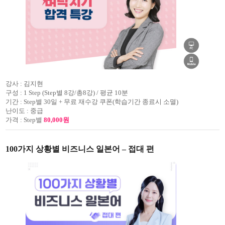
강사 :
김지현
구성 :
1 Step (Step별 8강/총8강) / 평균 10분
기간 :
Step별 30일 + 무료 재수강 쿠폰(학습기간 종료시 소멸)
난이도 :
중급
가격 :
Step별
80,000원
100가지 상황별 비즈니스 일본어 – 접대 편