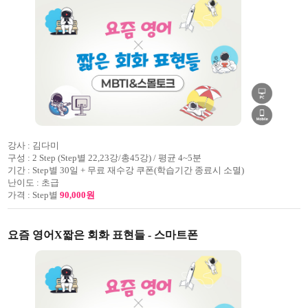
강사 :
김다미
구성 :
2 Step (Step별 22,23강/총45강) / 평균 4~5분
기간 :
Step별 30일 + 무료 재수강 쿠폰(학습기간 종료시 소멸)
난이도 :
초급
가격 :
Step별
90,000원
요즘 영어X짧은 회화 표현들 - 스마트폰