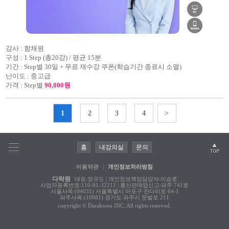
강사 :
함채원
구성 :
1 Step (총20강) / 평균 15분
기간 :
Step별 30일 + 무료 재수강 쿠폰(학습기간 종료시 소멸)
난이도 :
중고급
가격 :
Step별
90,000원
1
2
3
4
>
홈
내강의실
문의
이용약관
|
개인정보처리방침
다락원
대표:정규도 | 개인정보책임담당자:이승호
사업자등록번호:110-81-32211 | 통신판매업신고:파주 741호
서울사옥:(04031) 서울특별시 마포구 잔다리로 64-1
파주사옥:(10881) 경기도 파주시 문발로 211
copyright © Darakwon INC. All rights reserved.