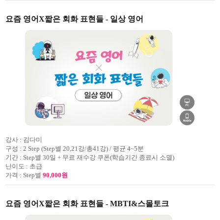
요즘 영어X짧은 회화 표현들 - 일상 영어
강사 :
김다미
구성 :
2 Step (Step별 20,21강/총41강) / 평균 4~5분
기간 :
Step별 30일 + 무료 재수강 쿠폰(학습기간 종료시 소멸)
난이도 :
초급
가격 :
Step별
90,000원
요즘 영어X짧은 회화 표현들 - MBTI&스몰토크