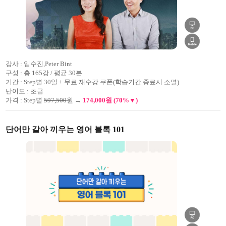
강사 :
임수진,Peter Bint
구성 :
총 165강 / 평균 30분
기간 :
Step별 30일 + 무료 재수강 쿠폰(학습기간 종료시 소멸)
난이도 :
초급
가격 :
Step별
597,500
원 →
174,000원 (70%▼)
단어만 갈아 끼우는 영어 블록 101