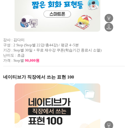
강사 :
김다미
구성 :
2 Step (Step별 22강/총44강) / 평균 4~5분
기간 :
Step별 30일 + 무료 재수강 쿠폰(학습기간 종료시 소멸)
난이도 :
초급
가격 :
Step별
90,000원
네이티브가 직장에서 쓰는 표현 100