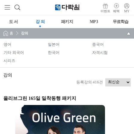
이벤트
혜택
MY
도 서
강 의
패키지
MP3
무료학습
홈
강의
영어
일본어
중국어
기타 외국어
한국어
자격시험
시리즈
강의
등록강의 416건
올리브그린 165일 밀착동행 패키지