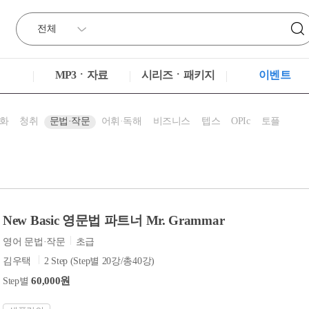
MP3ㆍ자료
시리즈ㆍ패키지
이벤트
화
청취
문법·작문
어휘·독해
비즈니스
텝스
OPIc
토플
New Basic 영문법 파트너 Mr. Grammar
영어 문법·작문
초급
김우택
2 Step (Step별 20강/총40강)
60,000원
Step별