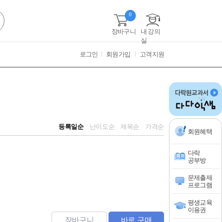
0
장바구니
내 강의
실
로그인
회원가입
고객지원
등록일순
난이도순
제목순
가격순
회원혜택
다락
공부방
문제출제
프로그램
평생교육
이용권
장바구니
바로 구매