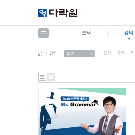
도서
강의
전체
토익
회
강의