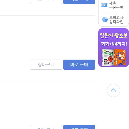
제휴
쿠폰등록
모의고사
성적확인
장바구니
바로 구매