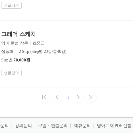
샘플강의
그래머 스케치
영어 문법·작문
초중급
심동화
2 Step (Step별 20강/총40강)
70,000원
Step별
샘플강의
1
판문의
강의문의
구입ㆍ환불문의
제휴문의
영어교재 PDF 신청