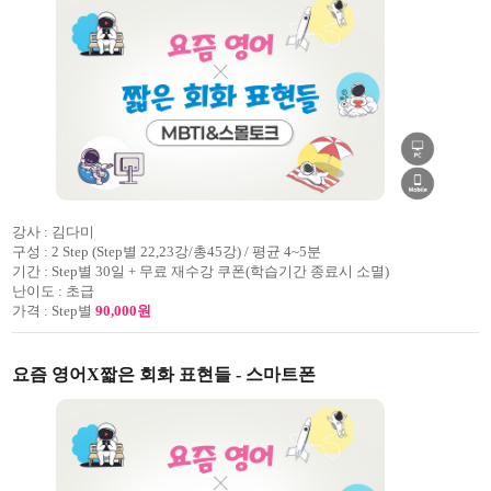
강사 :
김다미
구성 :
2 Step (Step별 22,23강/총45강) / 평균 4~5분
기간 :
Step별 30일 + 무료 재수강 쿠폰(학습기간 종료시 소멸)
난이도 :
초급
가격 :
Step별
90,000원
요즘 영어X짧은 회화 표현들 - 스마트폰