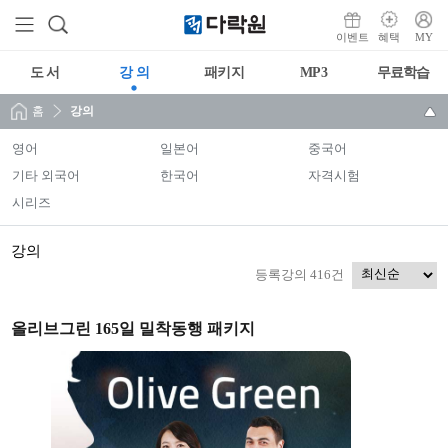
이벤트
혜택
MY
도 서
강 의
패키지
MP3
무료학습
홈
강의
영어
일본어
중국어
기타 외국어
한국어
자격시험
시리즈
강의
등록강의 416건
올리브그린 165일 밀착동행 패키지