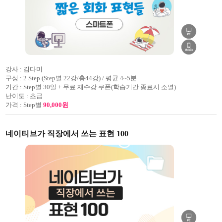
강사 :
김다미
구성 :
2 Step (Step별 22강/총44강) / 평균 4~5분
기간 :
Step별 30일 + 무료 재수강 쿠폰(학습기간 종료시 소멸)
난이도 :
초급
가격 :
Step별
90,000원
네이티브가 직장에서 쓰는 표현 100