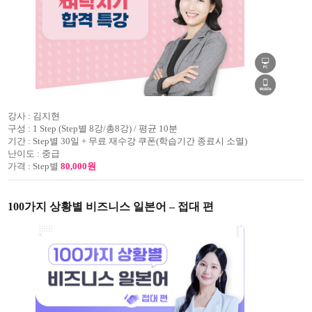
강사 :
김지현
구성 :
1 Step (Step별 8강/총8강) / 평균 10분
기간 :
Step별 30일 + 무료 재수강 쿠폰(학습기간 종료시 소멸)
난이도 :
중급
가격 :
Step별
80,000원
100가지 상황별 비즈니스 일본어 – 접대 편