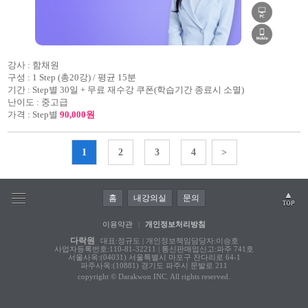
강사 :
함채원
구성 :
1 Step (총20강) / 평균 15분
기간 :
Step별 30일 + 무료 재수강 쿠폰(학습기간 종료시 소멸)
난이도 :
중고급
가격 :
Step별
90,000원
1
2
3
4
>
홈
내강의실
문의
이용약관
|
개인정보처리방침
다락원
대표:정규도 | 개인정보책임담당자:이승호
사업자등록번호:110-81-32211 | 통신판매업신고:파주 741호
서울사옥:(04031) 서울특별시 마포구 잔다리로 64-1
파주사옥:(10881) 경기도 파주시 문발로 211
copyright © Darakwon INC. All rights reserved.