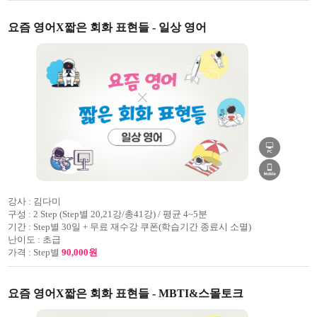
요즘 영어X짧은 회화 표현들 - 일상 영어
강사 :
김다미
구성 :
2 Step (Step별 20,21강/총41강) / 평균 4~5분
기간 :
Step별 30일 + 무료 재수강 쿠폰(학습기간 종료시 소멸)
난이도 :
초급
가격 :
Step별
90,000원
요즘 영어X짧은 회화 표현들 - MBTI&스몰토크