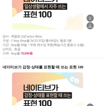
강사 :
케일린 신(Caelyn Shin)
구성 :
1 Step (Step별 34,33,33강/총100강) / 평균 3분
기간 :
Step별 30일 + 무료 재수강 쿠폰(학습기간 종료시 소멸)
난이도 :
초급
가격 :
Step별
70,000원
네이티브가 감정·상태를 표현할 때 쓰는 표현 100