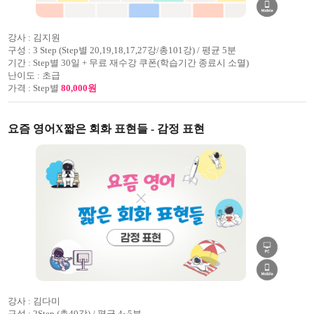
강사 :
김지원
구성 :
3 Step (Step별 20,19,18,17,27강/총101강) / 평균 5분
기간 :
Step별 30일 + 무료 재수강 쿠폰(학습기간 종료시 소멸)
난이도 :
초급
가격 :
Step별
80,000원
요즘 영어X짧은 회화 표현들 - 감정 표현
강사 :
김다미
구성 :
2Step (총40강) / 평균 4~5분