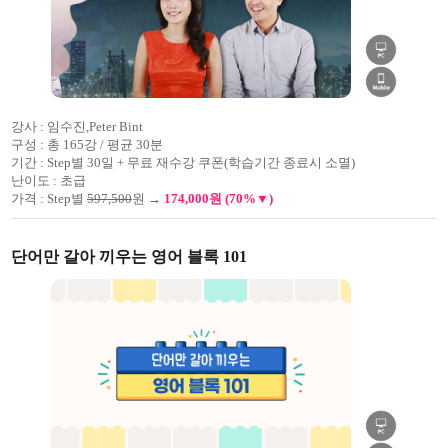
강사 :
임수진,Peter Bint
구성 :
총 165강 / 평균 30분
기간 :
Step별 30일 + 무료 재수강 쿠폰(학습기간 종료시 소멸)
난이도 :
초급
가격 :
Step별
597,500
원 →
174,000원 (70%▼)
단어만 갈아 끼우는 영어 블록 101