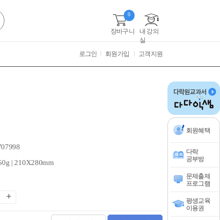
0
장바구니
내 강의
실
로그인
회원가입
고객지원
회원혜택
707998
다락
공부방
60g | 210X280mm
문제출제
프로그램
평생교육
이용권