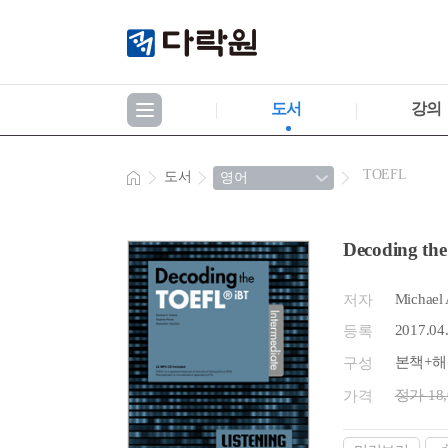
도서
강의
TOEFL
도서
Decoding th
Michael A
저자
2017.04
등록
본책+해설
구성
정가 18
가격