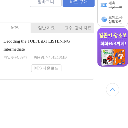
장바구니
바로 구매
제휴
쿠폰등록
모의고사
성적확인
MP3
일반 자료
교수, 강사 자료
Decoding the TOEFL iBT LISTENING
Intermediate
파일수량: 89개
총용량: 약 545.13MB
MP3 다운로드