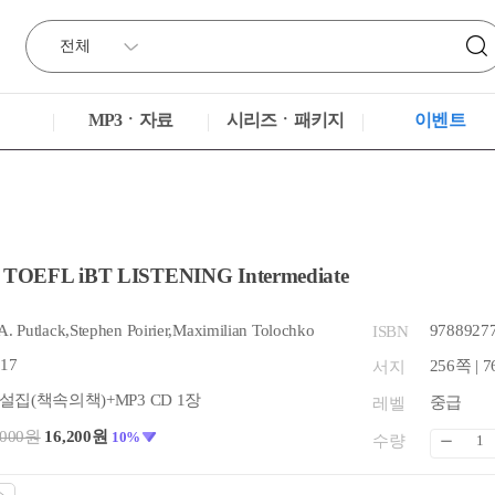
MP3ㆍ자료
시리즈ㆍ패키지
이벤트
e TOEFL iBT LISTENING Intermediate
. Putlack,Stephen Poirier,Maximilian Tolochko
9788927
ISBN
.17
256쪽 | 7
서지
집(책속의책)+MP3 CD 1장
중급
레벨
,000원
16,200원
10%
수량