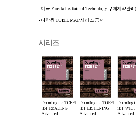
-
미국
Florida Institute of Technology
구매계약관리
-
다락원
TOEFL MAP
시리즈 공저
시리즈
Decoding the TOEFL
Decoding the TOEFL
Decoding 
iBT READING
iBT LISTENING
iBT WRIT
Advanced
Advanced
Advanced