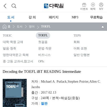
이벤트
혜택
MY
도 서
강 의
패키지
MP3
무료학습
홈
도서
영어
TOEFL
TOEIC
TOEFL
TEPS
대학·학원 교재
첫걸음
회화
발음·청취
문법·작문
어휘·표현
영한대역문고·독해
비즈니스
일반 단행본
중·고등 교과서,참고서
OPIc
Decoding the TOEFL iBT READING Intermediate
저자 :
Michael A. Putlack,Stephen Poirier,Allen C.
Jacobs
출간 :
2017.02.13
구성 :
240쪽 / 본책+해설집(중철)
가격 :
절판