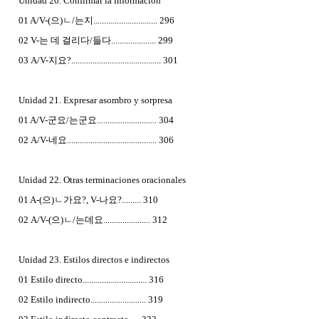
Unidad 20. Confirmar la informacion
01 A/V-(으)ㄴ/는지.............................. 296
02 V-는 데 걸리다/들다..................... 299
03 A/V-지요?.......................................... 301
Unidad 21. Expresar asombro y sorpresa
01 A/V-군요/는군요............................ 304
02 A/V-네요.......................................... 306
Unidad 22. Otras terminaciones oracionales
01 A-(으)ㄴ가요?, V-나요?......... 310
02 A/V-(으)ㄴ/는데요...................... 312
Unidad 23. Estilos directos e indirectos
01 Estilo directo.............................. 316
02 Estilo indirecto.......................... 319