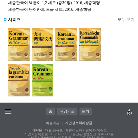
세종한국어 벽붙이 1,2 세트 (총30장), 2016, 세종학당
세종한국어 단어카드 초급 세트, 2016, 세종학당
시리즈
모두보기
홈
내강의실
문의
이용약관
|
개인정보처리방침
다락원
대표:정규도 | 개인정보책임담당자:이승호
사업자등록번호:110-81-32211 | 통신판매업신고:파주 741호
서울사옥:(04031) 서울특별시 마포구 잔다리로 64-1