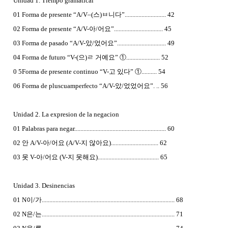
Unidad 1. Tiempo gramatical
01 Forma de presente “A/V–(스)ㅂ니다”........................... 42
02 Forma de presente “A/V-아/어요”................................ 45
03 Forma de pasado “A/V-았/었어요”................................ 49
04 Forma de futuro “V-(으)ㄹ 거예요” ①...................... 52
0 5Forma de presente continuo “V-고 있다” ①.......... 54
06 Forma de pluscuamperfecto “A/V-았/었었어요”. .. 56
Unidad 2. La expresion de la negacion
01 Palabras para negar............................................................ 60
02 안 A/V-아/어요 (A/V-지 않아요)............................... 62
03 못 V-아/어요 (V-지 못해요)........................................ 65
Unidad 3. Desinencias
01 N이/가....................................................................................... 68
02 N은/는....................................................................................... 71