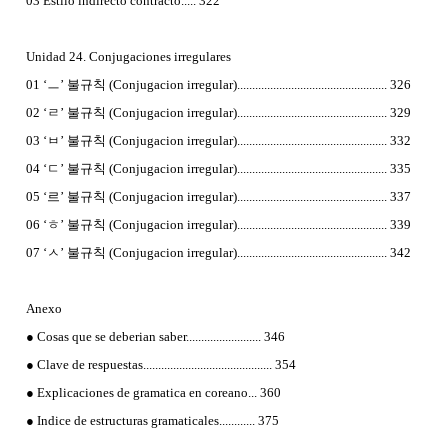
03 Estilo indirecto contracto..... 322
Unidad 24. Conjugaciones irregulares
01 ‘ㅡ’ 불규칙 (Conjugacion irregular).................................................. 326
02 ‘ㄹ’ 불규칙 (Conjugacion irregular).................................................. 329
03 ‘ㅂ’ 불규칙 (Conjugacion irregular).................................................. 332
04 ‘ㄷ’ 불규칙 (Conjugacion irregular).................................................. 335
05 ‘르’ 불규칙 (Conjugacion irregular).................................................. 337
06 ‘ㅎ’ 불규칙 (Conjugacion irregular).................................................. 339
07 ‘ㅅ’ 불규칙 (Conjugacion irregular).................................................. 342
Anexo
● Cosas que se deberian saber......................... 346
● Clave de respuestas........................................... 354
● Explicaciones de gramatica en coreano... 360
● Indice de estructuras gramaticales............ 375