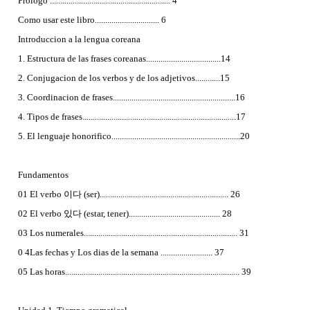
Prologo .......................................................... 4
Como usar este libro............................... 6
Introduccion a la lengua coreana
1. Estructura de las frases coreanas....................................14
2. Conjugacion de los verbos y de los adjetivos............15
3. Coordinacion de frases...........................................................16
4. Tipos de frases..........................................................................17
5. El lenguaje honorifico..............................................................20
Fundamentos
01 El verbo 이다 (ser).............................................................. 26
02 El verbo 있다 (estar, tener)............................................ 28
03 Los numerales.......................................................................... 31
0 4Las fechas y Los dias de la semana ......................... 37
05 Las horas.................................................................................... 39