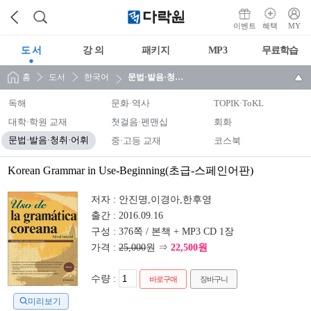
이벤트
혜택
MY
도 서
강 의
패키지
MP3
무료학습
홈
도서
한국어
문법·발음·청취·어휘
독해
문화·역사
TOPIK·ToKL
대학·학원 교재
첫걸음·펜맨십
회화
문법·발음·청취·어휘
중·고등 교재
코스북
Korean Grammar in Use-Beginning(초급-스페인어판)
저자 :
안진명,이경아,한후영
출간 :
2016.09.16
구성 :
376쪽 / 본책 + MP3 CD 1장
가격 :
25,000
원 ⇒
22,500원
수량 :
바로구매
장바구니
미리보기