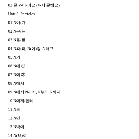
03 못 V-아/어요 (V-지 못해요)
Unit 3. Particles
01 N이/가
02 N은/는
03 N을/를
04 N와/과, N(이)랑, N하고
05 N의
06 N에 ①
07 N에 ②
08 N에서
09 N에서 N까지, N부터 N까지
10 N에게/한테
11 N도
12 N만
13 N밖에
14 N(으)로