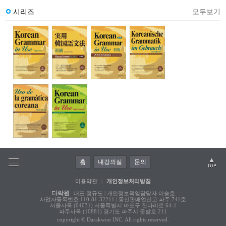
시리즈
모두보기
홈
내강의실
문의
이용약관
|
개인정보처리방침
다락원
대표:정규도 | 개인정보책임담당자:이승호
사업자등록번호:110-81-32211 | 통신판매업신고:파주 741호
서울사옥:(04031) 서울특별시 마포구 잔다리로 64-1
파주사옥:(10881) 경기도 파주시 문발로 211
copyright © Darakwon INC. All rights reserved.