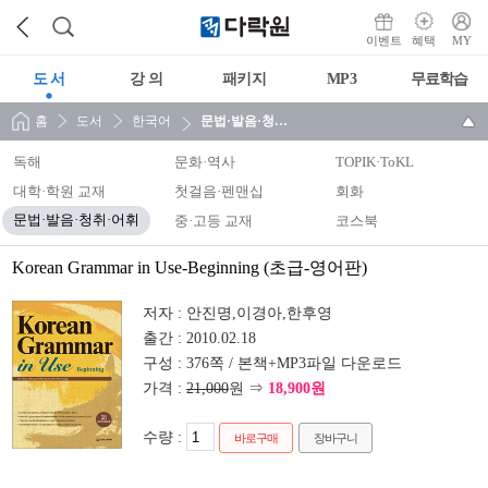
이벤트
혜택
MY
도 서
강 의
패키지
MP3
무료학습
홈
도서
한국어
문법·발음·청취·어휘
독해
문화·역사
TOPIK·ToKL
대학·학원 교재
첫걸음·펜맨십
회화
문법·발음·청취·어휘
중·고등 교재
코스북
Korean Grammar in Use-Beginning (초급-영어판)
저자 :
안진명,이경아,한후영
출간 :
2010.02.18
구성 :
376쪽 / 본책+MP3파일 다운로드
가격 :
21,000
원 ⇒
18,900원
수량 :
바로구매
장바구니