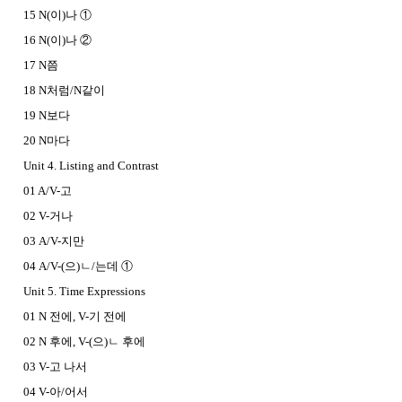
15 N(이)나 ①
16 N(이)나 ②
17 N쯤
18 N처럼/N같이
19 N보다
20 N마다
Unit 4. Listing and Contrast
01 A/V-고
02 V-거나
03 A/V-지만
04 A/V-(으)ㄴ/는데 ①
Unit 5. Time Expressions
01 N 전에, V-기 전에
02 N 후에, V-(으)ㄴ 후에
03 V-고 나서
04 V-아/어서