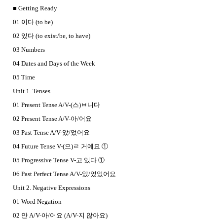
■ Getting Ready
01 이다 (to be)
02 있다 (to exist/be, to have)
03 Numbers
04 Dates and Days of the Week
05 Time
Unit 1. Tenses
01 Present Tense A/V-(스)ㅂ니다
02 Present Tense A/V-아/어요
03 Past Tense A/V-았/었어요
04 Future Tense V-(으)ㄹ 거예요 ①
05 Progressive Tense V-고 있다 ①
06 Past Perfect Tense A/V-았/었었어요
Unit 2. Negative Expressions
01 Word Negation
02 안 A/V-아/어요 (A/V-지 않아요)