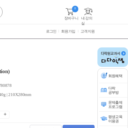
0
장바구니
내 강의
실
로그인
회원가입
고객지원
tion)
회원혜택
780878
다락
공부방
40g | 210X280mm
문제출제
프로그램
평생교육
이용권