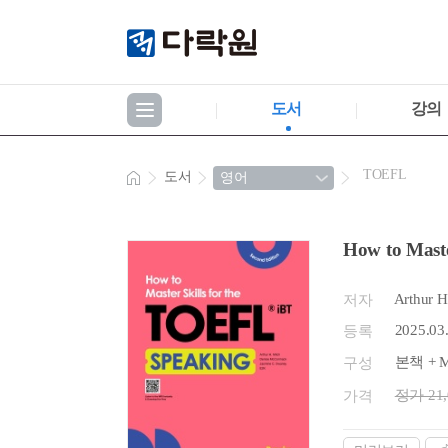
도서
강의
TOEFL
도서
How to Maste
Arthur H
저자
2025.03
등록
본책 + 
구성
정가 21
가격