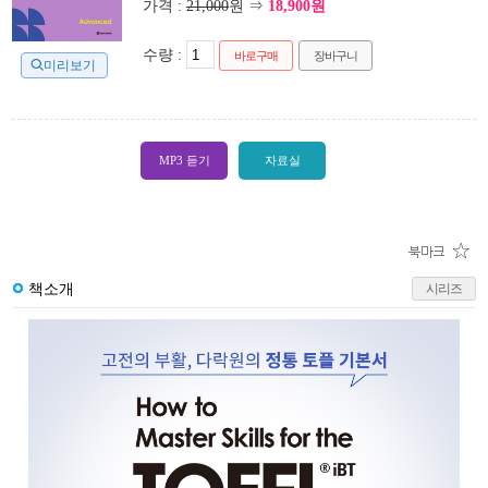
가격 :
21,000
원 ⇒
18,900원
수량 :
바로구매
장바구니
미리보기
MP3 듣기
자료실
책소개
시리즈