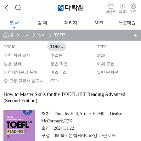
이벤트
혜택
MY
도 서
강 의
패키지
MP3
무료학습
홈
도서
영어
TOEFL
TOEIC
TOEFL
TEPS
대학·학원 교재
첫걸음
회화
발음·청취
문법·작문
어휘·표현
영한대역문고·독해
비즈니스
일반 단행본
중·고등 교과서,참고서
OPIc
How to Master Skills for the TOEFL iBT Reading Advanced
(Second Edition)
저자 :
Timothy Hall,Arthur H. Milch,Denise
McCormack,E2K
출간 :
2024.11.22
구성 :
396쪽 / 본책+MP3파일 다운로드