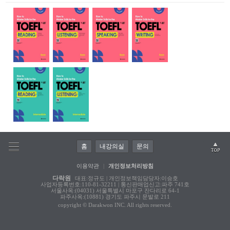
홈
내강의실
문의
이용약관
|
개인정보처리방침
다락원
대표:정규도 | 개인정보책임담당자:이승호
사업자등록번호:110-81-32211 | 통신판매업신고:파주 741호
서울사옥:(04031) 서울특별시 마포구 잔다리로 64-1
파주사옥:(10881) 경기도 파주시 문발로 211
copyright © Darakwon INC. All rights reserved.