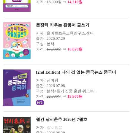
가격 :
15,900
원 ⇒
14,310원
문장력 키우는 관용어 글쓰기
저자 :
올바른초등교육연구소,젠디
출간 :
2026.07.29
구성 :
본책
가격 :
17,800
원 ⇒
16,020원
(2nd Edition) 나의 겁 없는 중국뉴스 중국어
저자 :
권미령
출간 :
2026.07.08
구성 :
본책+듣기 집중 훈련 워크북..
가격 :
22,000
원 ⇒
19,800원
월간 낚시춘추 2026년 7월호
저자 :
정보없음
출간 :
2026.06.20