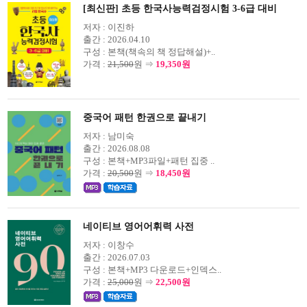
[최신판] 초등 한국사능력검정시험 3-6급 대비
저자 :
이진하
출간 :
2026.04.10
구성 :
본책(책속의 책 정답해설)+..
가격 :
21,500
원 ⇒
19,350원
중국어 패턴 한권으로 끝내기
저자 :
남미숙
출간 :
2026.08.08
구성 :
본책+MP3파일+패턴 집중 ..
가격 :
20,500
원 ⇒
18,450원
네이티브 영어어휘력 사전
저자 :
이창수
출간 :
2026.07.03
구성 :
본책+MP3 다운로드+인덱스..
가격 :
25,000
원 ⇒
22,500원