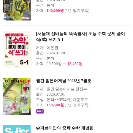
구성 :
본책
가격 :
140,000원
(1년 정기구독)
[서울대 선배들의 똑똑필사] 초등 수학 문제 풀이
식(式) 쓰기 5-1
저자 :
이윤원
출간 :
2026.07.20
구성 :
본책
가격 :
20,500
원 ⇒
18,450원
월간 일본어저널 2026년 7월호
저자 :
월간 일본어저널 편집부
출간 :
2026.07.01
구성 :
본책+MP3파일 다운로드
가격 :
159,500원
(1년 정기구독)
슈퍼브레인의 중학 수학 개념편