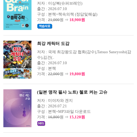
저자 :
이상복(슈퍼브레인)
출간 :
2026.07.10
구성 :
본책+책속의책 (정답및해설)
가격 :
21,000
원 ⇒
18,900원
최강 캐릭터 도감
저자 :
국제 최강왕도감 협회(감수),Tatsuo Saneyoshi(감
수),김건(..
출간 :
2026.07.10
구성 :
본책
가격 :
22,000
원 ⇒
19,800원
(일본 명작 필사 노트) 첼로 켜는 고슈
저자 :
미야자와 겐지
출간 :
2026.07.21
구성 :
본책+MP3파일 다운로드
가격 :
16,800
원 ⇒
15,120원