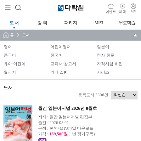
이벤트
혜택
MY
도 서
강 의
패키지
MP3
무료학습
홈
도서
영어
어린이영어
일본어
중국어
한국어
한자·한문
유아·어린이
교과서·참고서
자격시험·취업
월간지
기타 일반
시리즈
도서
등록도서 3806건
월간 일본어저널 2026년 8월호
저자 :
월간 일본어저널 편집부
출간 :
2026.08.01
구성 :
본책+MP3파일 다운로드
가격 :
159,500원
(1년 정기구독)