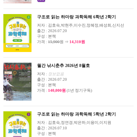
구조로 읽는 하마랑 과학독해 6학년 2학기
저자 :
김효숙,박현주,이수진,정혜정,배성희,신지선
출간 :
2026.07.20
구성 :
본책
가격 :
15,900
원 ⇒
14,310원
월간 낚시춘추 2026년 8월호
저자 :
정보없음
출간 :
2026.07.20
구성 :
본책
가격 :
140,000원
(1년 정기구독)
구조로 읽는 하마랑 과학독해 5학년 2학기
저자 :
김효숙,정연경,박은하,이용미,이지원
출간 :
2026.07.10
구성 :
본책