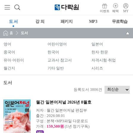
이벤트
혜택
MY
도 서
강 의
패키지
MP3
무료학습
홈
도서
영어
어린이영어
일본어
중국어
한국어
한자·한문
유아·어린이
교과서·참고서
자격시험·취업
월간지
기타 일반
시리즈
도서
등록도서 3806건
월간 일본어저널 2026년 8월호
저자 :
월간 일본어저널 편집부
출간 :
2026.08.01
구성 :
본책+MP3파일 다운로드
가격 :
159,500원
(1년 정기구독)