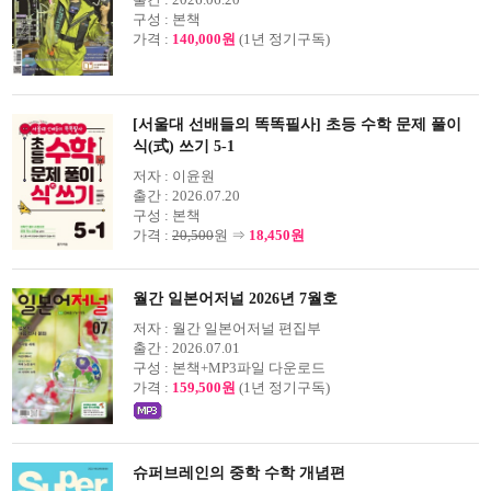
구성 :
본책
가격 :
140,000원
(1년 정기구독)
[서울대 선배들의 똑똑필사] 초등 수학 문제 풀이
식(式) 쓰기 5-1
저자 :
이윤원
출간 :
2026.07.20
구성 :
본책
가격 :
20,500
원 ⇒
18,450원
월간 일본어저널 2026년 7월호
저자 :
월간 일본어저널 편집부
출간 :
2026.07.01
구성 :
본책+MP3파일 다운로드
가격 :
159,500원
(1년 정기구독)
슈퍼브레인의 중학 수학 개념편