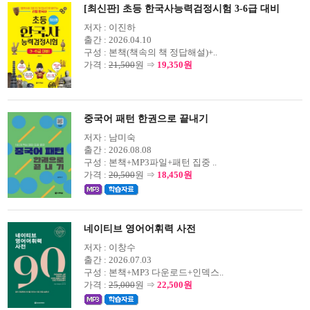
[최신판] 초등 한국사능력검정시험 3-6급 대비
저자 :
이진하
출간 :
2026.04.10
구성 :
본책(책속의 책 정답해설)+..
가격 :
21,500
원 ⇒
19,350원
중국어 패턴 한권으로 끝내기
저자 :
남미숙
출간 :
2026.08.08
구성 :
본책+MP3파일+패턴 집중 ..
가격 :
20,500
원 ⇒
18,450원
네이티브 영어어휘력 사전
저자 :
이창수
출간 :
2026.07.03
구성 :
본책+MP3 다운로드+인덱스..
가격 :
25,000
원 ⇒
22,500원