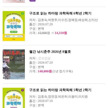
구조로 읽는 하마랑 과학독해 6학년 2학기
저자 :
김효숙,박현주,이수진,정혜정,배성희,신지선
출간 :
2026.07.20
구성 :
본책
가격 :
15,900
원 ⇒
14,310원
월간 낚시춘추 2026년 8월호
저자 :
정보없음
출간 :
2026.07.20
구성 :
본책
가격 :
140,000원
(1년 정기구독)
구조로 읽는 하마랑 과학독해 5학년 2학기
저자 :
김효숙,정연경,박은하,이용미,이지원
출간 :
2026.07.10
구성 :
본책