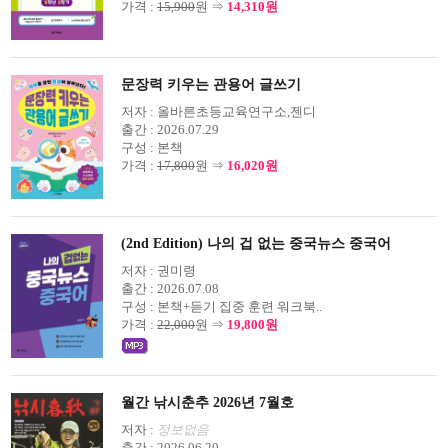
가격 :
15,900
원 ⇒
14,310원
문장력 키우는 관용어 글쓰기
저자 :
올바른초등교육연구소,젠디
출간 :
2026.07.29
구성 :
본책
가격 :
17,800
원 ⇒
16,020원
(2nd Edition) 나의 겁 없는 중국뉴스 중국어
저자 :
권미령
출간 :
2026.07.08
구성 :
본책+듣기 집중 훈련 워크북..
가격 :
22,000
원 ⇒
19,800원
월간 낚시춘추 2026년 7월호
저자 :
정보없음
출간 :
2026.06.20