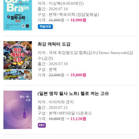
저자 :
이상복(슈퍼브레인)
출간 :
2026.07.10
구성 :
본책+책속의책 (정답및해설)
가격 :
21,000
원 ⇒
18,900원
최강 캐릭터 도감
저자 :
국제 최강왕도감 협회(감수),Tatsuo Saneyoshi(감
수),김건(..
출간 :
2026.07.10
구성 :
본책
가격 :
22,000
원 ⇒
19,800원
(일본 명작 필사 노트) 첼로 켜는 고슈
저자 :
미야자와 겐지
출간 :
2026.07.21
구성 :
본책+MP3파일 다운로드
가격 :
16,800
원 ⇒
15,120원