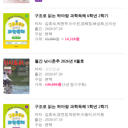
구조로 읽는 하마랑 과학독해 6학년 2학기
저자 :
김효숙,박현주,이수진,정혜정,배성희,신지선
출간 :
2026.07.20
구성 :
본책
가격 :
15,900
원 ⇒
14,310원
월간 낚시춘추 2026년 8월호
저자 :
정보없음
출간 :
2026.07.20
구성 :
본책
가격 :
140,000원
(1년 정기구독)
구조로 읽는 하마랑 과학독해 5학년 2학기
저자 :
김효숙,정연경,박은하,이용미,이지원
출간 :
2026.07.10
구성 :
본책