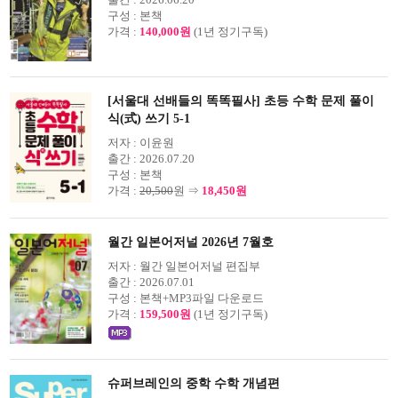
구성 :
본책
가격 :
140,000원
(1년 정기구독)
[서울대 선배들의 똑똑필사] 초등 수학 문제 풀이
식(式) 쓰기 5-1
저자 :
이윤원
출간 :
2026.07.20
구성 :
본책
가격 :
20,500
원 ⇒
18,450원
월간 일본어저널 2026년 7월호
저자 :
월간 일본어저널 편집부
출간 :
2026.07.01
구성 :
본책+MP3파일 다운로드
가격 :
159,500원
(1년 정기구독)
슈퍼브레인의 중학 수학 개념편