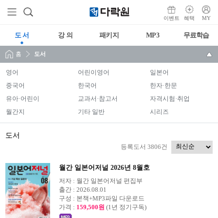
이벤트
혜택
MY
도 서
강 의
패키지
MP3
무료학습
홈
도서
영어
어린이영어
일본어
중국어
한국어
한자·한문
유아·어린이
교과서·참고서
자격시험·취업
월간지
기타 일반
시리즈
도서
등록도서 3806건
월간 일본어저널 2026년 8월호
저자 :
월간 일본어저널 편집부
출간 :
2026.08.01
구성 :
본책+MP3파일 다운로드
가격 :
159,500원
(1년 정기구독)