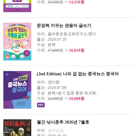
가격 :
15,900
원 ⇒
14,310원
문장력 키우는 관용어 글쓰기
저자 :
올바른초등교육연구소,젠디
출간 :
2026.07.29
구성 :
본책
가격 :
17,800
원 ⇒
16,020원
(2nd Edition) 나의 겁 없는 중국뉴스 중국어
저자 :
권미령
출간 :
2026.07.08
구성 :
본책+듣기 집중 훈련 워크북..
가격 :
22,000
원 ⇒
19,800원
월간 낚시춘추 2026년 7월호
저자 :
정보없음
출간 :
2026.06.20