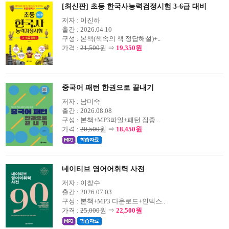
[최신판] 초등 한국사능력검정시험 3-6급 대비
저자 :
이진하
출간 :
2026.04.10
구성 :
본책(책속의 책 정답해설)+..
가격 :
21,500
원 ⇒
19,350원
중국어 패턴 한권으로 끝내기
저자 :
남미숙
출간 :
2026.08.08
구성 :
본책+MP3파일+패턴 집중 ..
가격 :
20,500
원 ⇒
18,450원
네이티브 영어어휘력 사전
저자 :
이창수
출간 :
2026.07.03
구성 :
본책+MP3 다운로드+인덱스..
가격 :
25,000
원 ⇒
22,500원