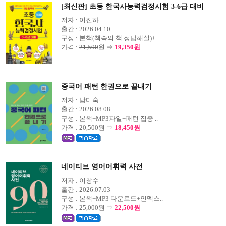
[최신판] 초등 한국사능력검정시험 3-6급 대비
저자 :
이진하
출간 :
2026.04.10
구성 :
본책(책속의 책 정답해설)+..
가격 :
21,500
원 ⇒
19,350원
중국어 패턴 한권으로 끝내기
저자 :
남미숙
출간 :
2026.08.08
구성 :
본책+MP3파일+패턴 집중 ..
가격 :
20,500
원 ⇒
18,450원
네이티브 영어어휘력 사전
저자 :
이창수
출간 :
2026.07.03
구성 :
본책+MP3 다운로드+인덱스..
가격 :
25,000
원 ⇒
22,500원