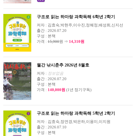
구조로 읽는 하마랑 과학독해 6학년 2학기
저자 :
김효숙,박현주,이수진,정혜정,배성희,신지선
출간 :
2026.07.20
구성 :
본책
가격 :
15,900
원 ⇒
14,310원
월간 낚시춘추 2026년 8월호
저자 :
정보없음
출간 :
2026.07.20
구성 :
본책
가격 :
140,000원
(1년 정기구독)
구조로 읽는 하마랑 과학독해 5학년 2학기
저자 :
김효숙,정연경,박은하,이용미,이지원
출간 :
2026.07.10
구성 :
본책