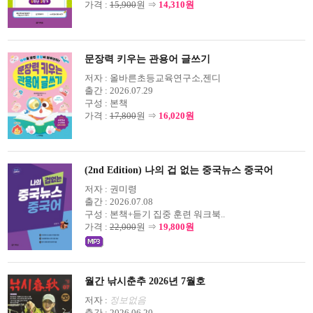
가격 :
15,900
원 ⇒
14,310원
문장력 키우는 관용어 글쓰기
저자 :
올바른초등교육연구소,젠디
출간 :
2026.07.29
구성 :
본책
가격 :
17,800
원 ⇒
16,020원
(2nd Edition) 나의 겁 없는 중국뉴스 중국어
저자 :
권미령
출간 :
2026.07.08
구성 :
본책+듣기 집중 훈련 워크북..
가격 :
22,000
원 ⇒
19,800원
월간 낚시춘추 2026년 7월호
저자 :
정보없음
출간 :
2026.06.20