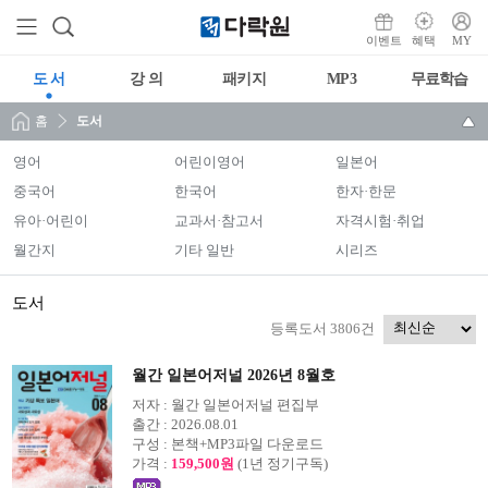
이벤트
혜택
MY
도 서
강 의
패키지
MP3
무료학습
홈
도서
영어
어린이영어
일본어
중국어
한국어
한자·한문
유아·어린이
교과서·참고서
자격시험·취업
월간지
기타 일반
시리즈
도서
등록도서 3806건
월간 일본어저널 2026년 8월호
저자 :
월간 일본어저널 편집부
출간 :
2026.08.01
구성 :
본책+MP3파일 다운로드
가격 :
159,500원
(1년 정기구독)