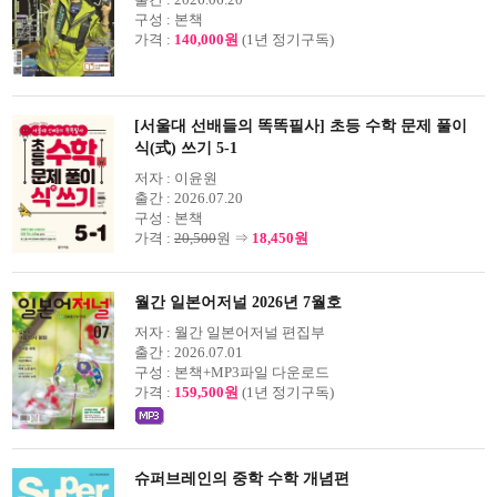
구성 :
본책
가격 :
140,000원
(1년 정기구독)
[서울대 선배들의 똑똑필사] 초등 수학 문제 풀이
식(式) 쓰기 5-1
저자 :
이윤원
출간 :
2026.07.20
구성 :
본책
가격 :
20,500
원 ⇒
18,450원
월간 일본어저널 2026년 7월호
저자 :
월간 일본어저널 편집부
출간 :
2026.07.01
구성 :
본책+MP3파일 다운로드
가격 :
159,500원
(1년 정기구독)
슈퍼브레인의 중학 수학 개념편