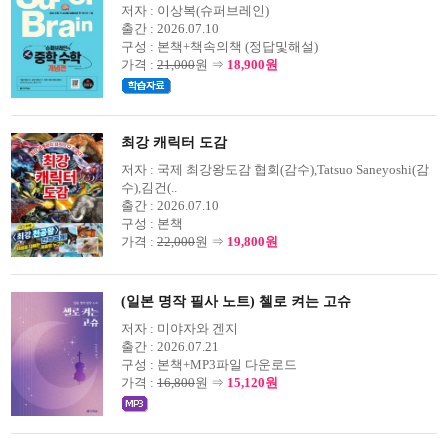
저자 :
이상복(슈퍼브레인)
출간 :
2026.07.10
구성 :
본책+책속의책 (정답및해설)
가격 :
21,000
원 ⇒
18,900원
최강 캐릭터 도감
저자 :
국제 최강왕도감 협회(감수),Tatsuo Saneyoshi(감
수),김건(..
출간 :
2026.07.10
구성 :
본책
가격 :
22,000
원 ⇒
19,800원
(일본 명작 필사 노트) 첼로 켜는 고슈
저자 :
미야자와 겐지
출간 :
2026.07.21
구성 :
본책+MP3파일 다운로드
가격 :
16,800
원 ⇒
15,120원