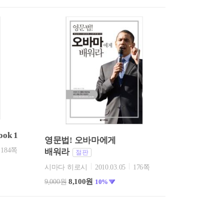
ook 1
영문법! 오바마에게
184쪽
배워라
절판
시마다 히로시
2010.03.05
176쪽
8,100원
9,000원
10%