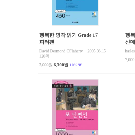
행복한 명작 읽기 Grade 17
행복한
피터팬
신데
David Desmond OFlaherty
2005.08.15
harles
120쪽
7,00
6,300원
7,000원
10%