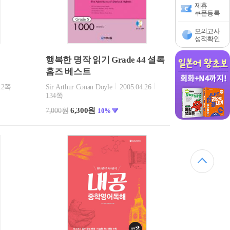
제휴
쿠폰등록
모의고사
성적확인
행복한 명작 읽기 Grade 44 셜록
홈즈 베스트
12쪽
Sir Arthur Conan Doyle
2005.04.26
134쪽
6,300원
7,000원
10%