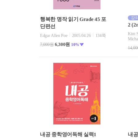
강의
행복한 명작 읽기 Grade 45 포
2 (2
단편선
Kim S
Edgar Allen Poe
2005.04.26
134쪽
Micha
6,300원
7,000원
10%
14,0
내공 중학영어독해 실력1
내공