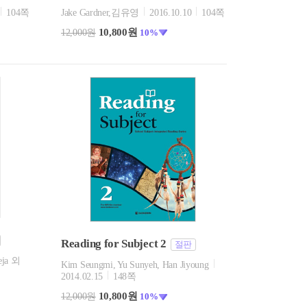
104쪽
Jake Gardner,김유영
2016.10.10
104쪽
10,800원
12,000원
10%
Reading for Subject 2
절판
eja 외
Kim Seungmi, Yu Sunyeh, Han Jiyoung
2014.02.15
148쪽
10,800원
12,000원
10%