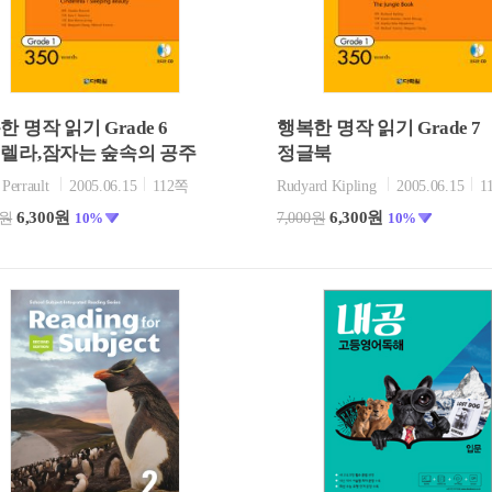
 명작 읽기 Grade 6
행복한 명작 읽기 Grade 7
렐라,잠자는 숲속의 공주
정글북
 Perrault
2005.06.15
112쪽
Rudyard Kipling
2005.06.15
1
6,300원
6,300원
0원
10%
7,000원
10%