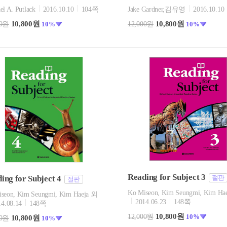
el A. Putlack
2016.10.10
104쪽
Jake Gardner,김유영
2016.10.10
10,800원
10,800원
00원
10%
12,000원
10%
Reading for Subject 3
ing for Subject 4
절판
절판
Ko Miseon, Kim Seungmi, Kim Ha
seon, Kim Seungmi, Kim Haeja 외
2014.06.23
148쪽
14.08.14
148쪽
10,800원
12,000원
10%
10,800원
00원
10%