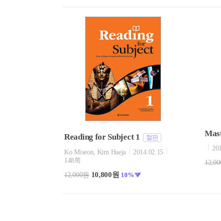
Mast
Reading for Subject 1
절판
20
Ko Miseon, Kim Haeja
2014.02.15
148쪽
12,0
10,800원
12,000원
10%