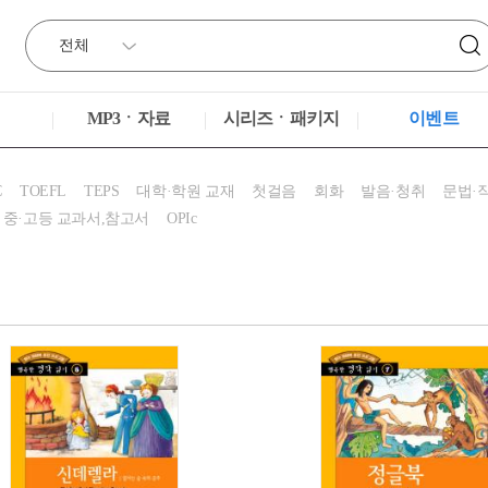
MP3ㆍ자료
시리즈ㆍ패키지
이벤트
C
TOEFL
TEPS
대학·학원 교재
첫걸음
회화
발음·청취
문법·
중·고등 교과서,참고서
OPIc