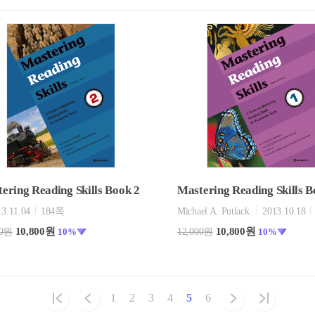
Mastering Reading Skills B
ering Reading Skills Book 2
Michael A. Putlack.
2013.10.18
13.11.04
184쪽
10,800원
10,800원
12,000원
10%
00원
10%
1
2
3
4
5
6