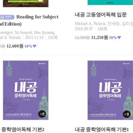
내공 고등영어독해 입문
Reading for Subject
용 PPT
nd Edition)
Michael A. Putlack, 안세정, 김미
2018.09.07
184쪽
eungmi, Yu Sunyeh, Han Jiyoung,
11,250원
el A. Putlack
2021.12.10
156쪽
12,500원
10%
12,600원
00원
10%
 중학영어독해 기본2
내공 중학영어독해 기본1