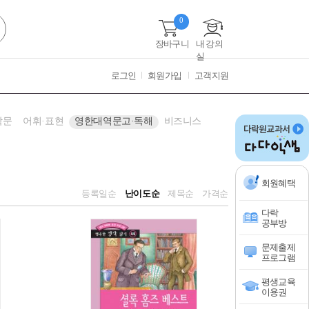
0
장바구니
내 강의
실
로그인
회원가입
고객지원
작문
어휘·표현
영한대역문고·독해
비즈니스
회원혜택
등록일순
난이도순
제목순
가격순
다락
공부방
문제출제
프로그램
평생교육
이용권