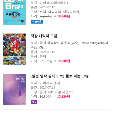
저자 :
이상복(슈퍼브레인)
출간 :
2026.07.10
구성 :
본책+책속의책 (정답및해설)
가격 :
21,000
원 ⇒
18,900원
최강 캐릭터 도감
저자 :
국제 최강왕도감 협회(감수),Tatsuo Saneyoshi(감
수),김건(..
출간 :
2026.07.10
구성 :
본책
가격 :
22,000
원 ⇒
19,800원
(일본 명작 필사 노트) 첼로 켜는 고슈
저자 :
미야자와 겐지
출간 :
2026.07.21
구성 :
본책+MP3파일 다운로드
가격 :
16,800
원 ⇒
15,120원