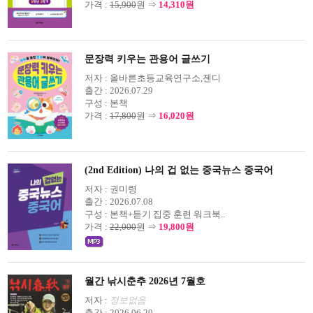
가격 :
15,900
원 ⇒
14,310원
문장력 키우는 관용어 글쓰기
저자 :
올바른초등교육연구소,젠디
출간 :
2026.07.29
구성 :
본책
가격 :
17,800
원 ⇒
16,020원
(2nd Edition) 나의 겁 없는 중국뉴스 중국어
저자 :
권미령
출간 :
2026.07.08
구성 :
본책+듣기 집중 훈련 워크북..
가격 :
22,000
원 ⇒
19,800원
월간 낚시춘추 2026년 7월호
저자 :
정보없음
출간 :
2026.06.20