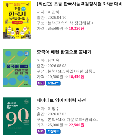
[최신판] 초등 한국사능력검정시험 3-6급 대비
저자 :
이진하
출간 :
2026.04.10
구성 :
본책(책속의 책 정답해설)+..
가격 :
21,500
원 ⇒
19,350원
중국어 패턴 한권으로 끝내기
저자 :
남미숙
출간 :
2026.08.08
구성 :
본책+MP3파일+패턴 집중 ..
가격 :
20,500
원 ⇒
18,450원
네이티브 영어어휘력 사전
저자 :
이창수
출간 :
2026.07.03
구성 :
본책+MP3 다운로드+인덱스..
가격 :
25,000
원 ⇒
22,500원