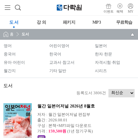
이벤트
혜택
MY
도 서
강 의
패키지
MP3
무료학습
홈
도서
영어
어린이영어
일본어
중국어
한국어
한자·한문
유아·어린이
교과서·참고서
자격시험·취업
월간지
기타 일반
시리즈
도서
등록도서 3806건
월간 일본어저널 2026년 8월호
저자 :
월간 일본어저널 편집부
출간 :
2026.08.01
구성 :
본책+MP3파일 다운로드
가격 :
159,500원
(1년 정기구독)