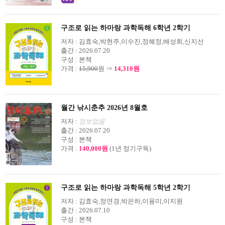
구조로 읽는 하마랑 과학독해 6학년 2학기
저자 :
김효숙,박현주,이수진,정혜정,배성희,신지선
출간 :
2026.07.20
구성 :
본책
가격 :
15,900
원 ⇒
14,310원
월간 낚시춘추 2026년 8월호
저자 :
정보없음
출간 :
2026.07.20
구성 :
본책
가격 :
140,000원
(1년 정기구독)
구조로 읽는 하마랑 과학독해 5학년 2학기
저자 :
김효숙,정연경,박은하,이용미,이지원
출간 :
2026.07.10
구성 :
본책