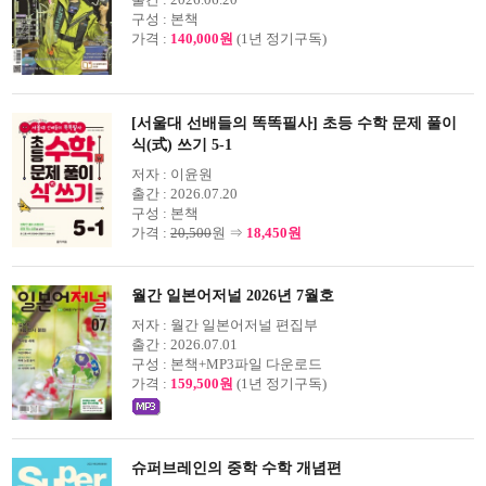
구성 :
본책
가격 :
140,000원
(1년 정기구독)
[서울대 선배들의 똑똑필사] 초등 수학 문제 풀이
식(式) 쓰기 5-1
저자 :
이윤원
출간 :
2026.07.20
구성 :
본책
가격 :
20,500
원 ⇒
18,450원
월간 일본어저널 2026년 7월호
저자 :
월간 일본어저널 편집부
출간 :
2026.07.01
구성 :
본책+MP3파일 다운로드
가격 :
159,500원
(1년 정기구독)
슈퍼브레인의 중학 수학 개념편