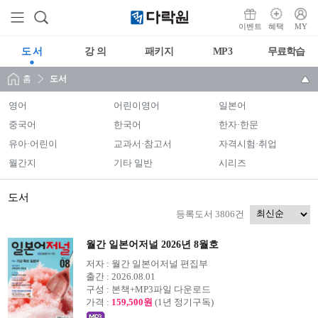
이벤트
혜택
MY
도 서
강 의
패키지
MP3
무료학습
홈
도서
영어
어린이영어
일본어
중국어
한국어
한자·한문
유아·어린이
교과서·참고서
자격시험·취업
월간지
기타 일반
시리즈
도서
등록도서 3806건
월간 일본어저널 2026년 8월호
저자 :
월간 일본어저널 편집부
출간 :
2026.08.01
구성 :
본책+MP3파일 다운로드
가격 :
159,500원
(1년 정기구독)