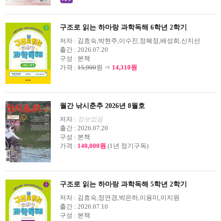
구조로 읽는 하마랑 과학독해 6학년 2학기
저자 :
김효숙,박현주,이수진,정혜정,배성희,신지선
출간 :
2026.07.20
구성 :
본책
가격 :
15,900
원 ⇒
14,310원
월간 낚시춘추 2026년 8월호
저자 :
정보없음
출간 :
2026.07.20
구성 :
본책
가격 :
140,000원
(1년 정기구독)
구조로 읽는 하마랑 과학독해 5학년 2학기
저자 :
김효숙,정연경,박은하,이용미,이지원
출간 :
2026.07.10
구성 :
본책