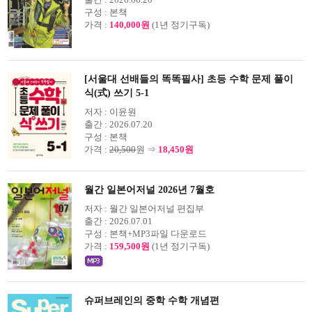
구성 :
본책
가격 :
140,000원
(1년 정기구독)
[서울대 선배들의 똑똑필사] 초등 수학 문제 풀이
식(式) 쓰기 5-1
저자 :
이윤원
출간 :
2026.07.20
구성 :
본책
가격 :
20,500
원 ⇒
18,450원
월간 일본어저널 2026년 7월호
저자 :
월간 일본어저널 편집부
출간 :
2026.07.01
구성 :
본책+MP3파일 다운로드
가격 :
159,500원
(1년 정기구독)
슈퍼브레인의 중학 수학 개념편