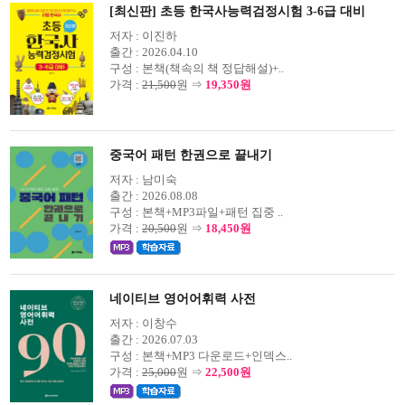
[최신판] 초등 한국사능력검정시험 3-6급 대비
저자 :
이진하
출간 :
2026.04.10
구성 :
본책(책속의 책 정답해설)+..
가격 :
21,500
원 ⇒
19,350원
중국어 패턴 한권으로 끝내기
저자 :
남미숙
출간 :
2026.08.08
구성 :
본책+MP3파일+패턴 집중 ..
가격 :
20,500
원 ⇒
18,450원
네이티브 영어어휘력 사전
저자 :
이창수
출간 :
2026.07.03
구성 :
본책+MP3 다운로드+인덱스..
가격 :
25,000
원 ⇒
22,500원