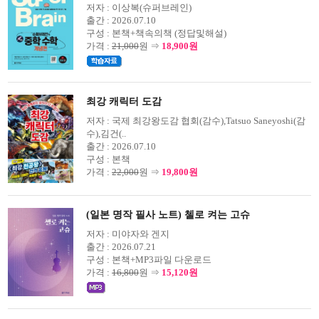
저자 :
이상복(슈퍼브레인)
출간 :
2026.07.10
구성 :
본책+책속의책 (정답및해설)
가격 :
21,000
원 ⇒
18,900원
최강 캐릭터 도감
저자 :
국제 최강왕도감 협회(감수),Tatsuo Saneyoshi(감
수),김건(..
출간 :
2026.07.10
구성 :
본책
가격 :
22,000
원 ⇒
19,800원
(일본 명작 필사 노트) 첼로 켜는 고슈
저자 :
미야자와 겐지
출간 :
2026.07.21
구성 :
본책+MP3파일 다운로드
가격 :
16,800
원 ⇒
15,120원