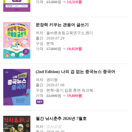
가격 :
15,900
원 ⇒
14,310원
문장력 키우는 관용어 글쓰기
저자 :
올바른초등교육연구소,젠디
출간 :
2026.07.29
구성 :
본책
가격 :
17,800
원 ⇒
16,020원
(2nd Edition) 나의 겁 없는 중국뉴스 중국어
저자 :
권미령
출간 :
2026.07.08
구성 :
본책+듣기 집중 훈련 워크북..
가격 :
22,000
원 ⇒
19,800원
월간 낚시춘추 2026년 7월호
저자 :
정보없음
출간 :
2026.06.20