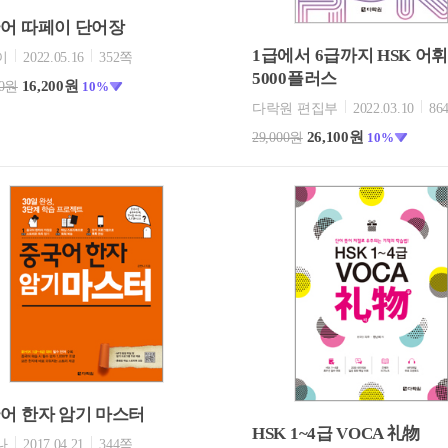
어 따페이 단어장
1급에서 6급까지 HSK 어
이
2022.05.16
352쪽
5000플러스
16,200원
00원
10%
다락원 편집부
2022.03.10
86
26,100원
29,000원
10%
어 한자 암기 마스터
HSK 1~4급 VOCA 礼物
나
2017.04.21
344쪽