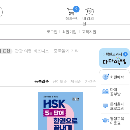
0
장바구니
내 강의
실
로그인
회원가입
고객지원
·표현
관광·여행·비즈니스
중국알기·기타
회원혜택
등록일순
난이도순
제목순
가격순
다락
공부방
문제출제
프로그램
평생교육
이용권