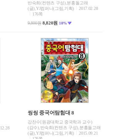
반숙희(컨텐츠 구성),분홍돌고래
쪽
(글),YJ컴퍼니(그림,기획)
2017.02.28
176쪽
8,820원
9,800원
10%
씽씽 중국어탐험대 8
강찬수[원광대학교 중국학과 교수)
(감수),반숙희(컨텐츠 구성),분홍돌고래
12.28
(글),YJ컴퍼니(그림,기획)
2015.09.21
176쪽