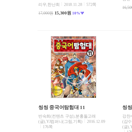
리우,한난희
2018.11.28
572쪽
16,5
15,300원
17,000원
10%
씽씽 중국어탐험대 11
씽씽
반숙희(컨텐츠 구성),분홍돌고래
강찬
(글),YJ컴퍼니(그림,기획)
2016.12.09
(감수
176쪽
(글)