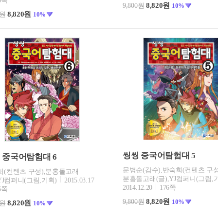
6쪽
8,820원
9,800원
10%
8,820원
0원
10%
씽씽 중국어탐험대 5
 중국어탐험대 6
문병순(감수),반숙희(컨텐츠 구성
희(컨텐츠 구성),분홍돌고래
분홍돌고래(글),YJ컴퍼니(그림,
,YJ컴퍼니(그림,기획)
2015.03.17
2014.12.20
176쪽
6쪽
8,820원
9,800원
10%
8,820원
0원
10%