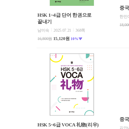
중국
HSK 1~4급 단어 한권으로
한민
끝내기
18,0
남미숙
2025.07.21
368쪽
15,120원
16,800원
10%
중국
HSK 5~6급 VOCA 礼物(리우)
김안