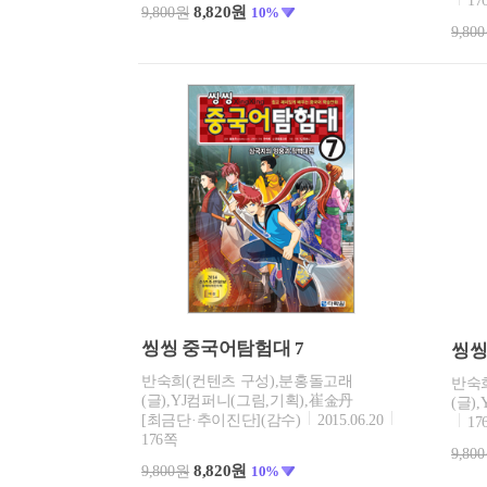
17
8,820원
9,800원
10%
9,80
씽씽 중국어탐험대 7
씽씽
반숙희(컨텐츠 구성),분홍돌고래
반숙
(글),YJ컴퍼니(그림,기획),崔金丹
(글)
[최금단·추이진단](감수)
2015.06.20
17
176쪽
9,80
8,820원
9,800원
10%