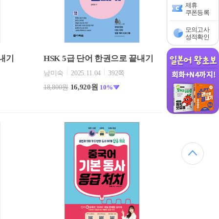
제휴
쿠폰등록
모의고사
성적확인
끝내기
HSK 5급 단어 한권으로 끝내기
남미숙
2025.11.04
392쪽
16,920원
18,800원
10%