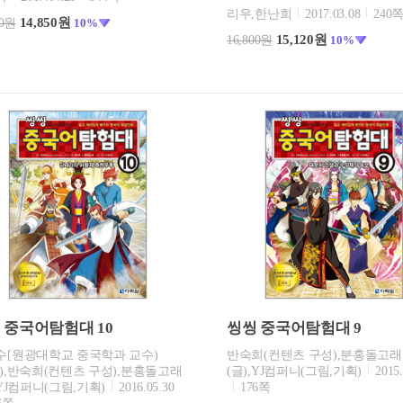
리우,한난희
2017.03.08
240
14,850원
00원
10%
15,120원
16,800원
10%
 중국어탐험대 10
씽씽 중국어탐험대 9
수[원광대학교 중국학과 교수)
반숙희(컨텐츠 구성),분홍돌고래
),반숙희(컨텐츠 구성),분홍돌고래
(글),YJ컴퍼니(그림,기획)
2015.
,YJ컴퍼니(그림,기획)
2016.05.30
176쪽