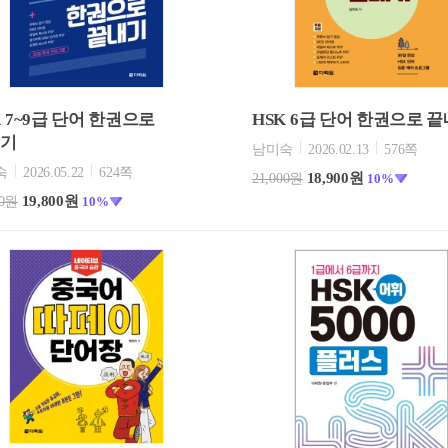
K 7~9급 단어 한권으로
HSK 6급 단어 한권으로 
내기
남미숙
2026.02.13
576쪽
숙
2026.05.22
624쪽
18,900원
21,000원
10%
19,800원
00원
10%