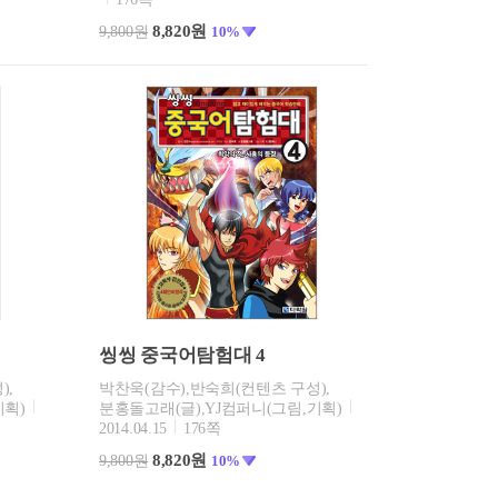
8,820원
9,800원
10%
씽씽 중국어탐험대 4
),
박찬욱(감수),반숙희(컨텐츠 구성),
기획)
분홍돌고래(글),YJ컴퍼니(그림,기획)
2014.04.15
176쪽
8,820원
9,800원
10%