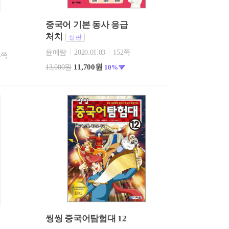
중국어 기본 동사 응급
휘
처치
절판
윤예람
2020.01.03
152쪽
4쪽
11,700원
13,000원
10%
씽씽 중국어탐험대 12