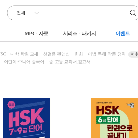
MP3ㆍ자료
시리즈ㆍ패키지
이벤트
TSC
대학·학원 교재
첫걸음·펜맨십
회화
어법·독해·작문·청취
어휘
어린이·주니어 중국어
중·고등 교과서,참고서