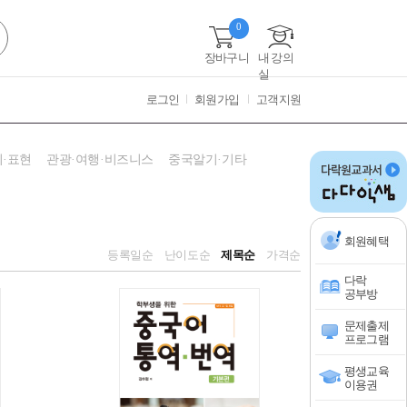
0
장바구니
내 강의
실
로그인
회원가입
고객지원
·표현
관광·여행·비즈니스
중국알기·기타
회원혜택
등록일순
난이도순
제목순
가격순
다락
공부방
문제출제
프로그램
평생교육
이용권