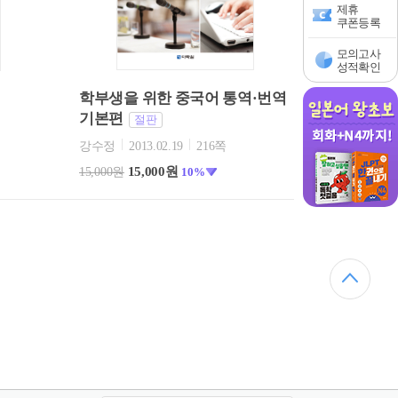
제휴
쿠폰등록
모의고사
성적확인
학부생을 위한 중국어 통역·번역
기본편
절판
강수정
2013.02.19
216쪽
15,000원
15,000원
10%