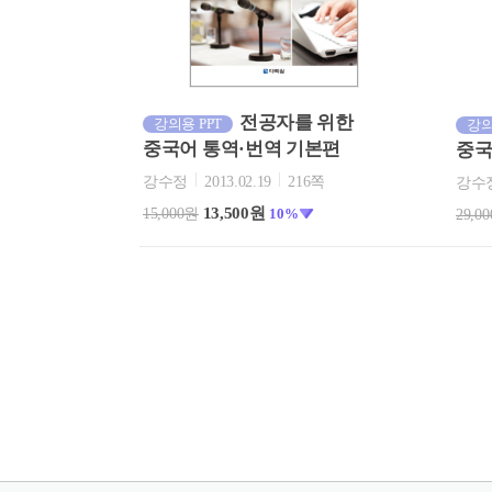
전공자를 위한
강의용 PPT
강의
중국어 통역·번역 기본편
중국
강수정
2013.02.19
216쪽
강수
13,500원
15,000원
10%
29,0