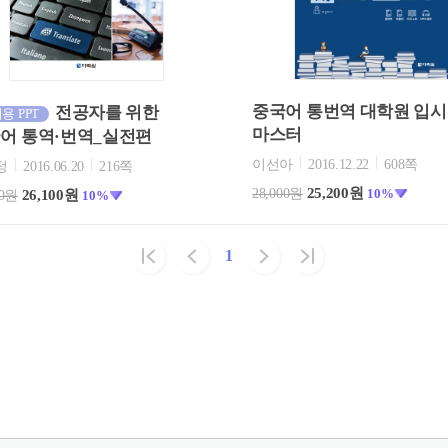
중국어 통번역 대학원 입시
전공자를 위한
용 PPT
마스터
어 통역·번역_실전편
이선아
2016.12.22
608쪽
정
2016.06.20
216쪽
25,200원
28,000원
10%
26,100원
00원
10%
1