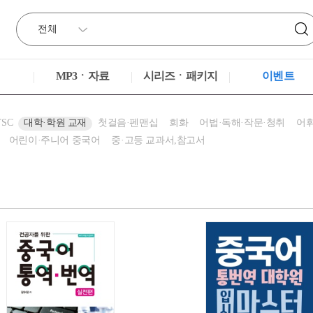
MP3ㆍ자료
시리즈ㆍ패키지
이벤트
TSC
대학·학원 교재
첫걸음·펜맨십
회화
어법·독해·작문·청취
어휘
어린이·주니어 중국어
중·고등 교과서,참고서