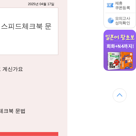
제휴
2025년 04월 17일
쿠폰등록
모의고사
성적확인
PT 스피드체크북 문
고 계신가요
드체크북 문법