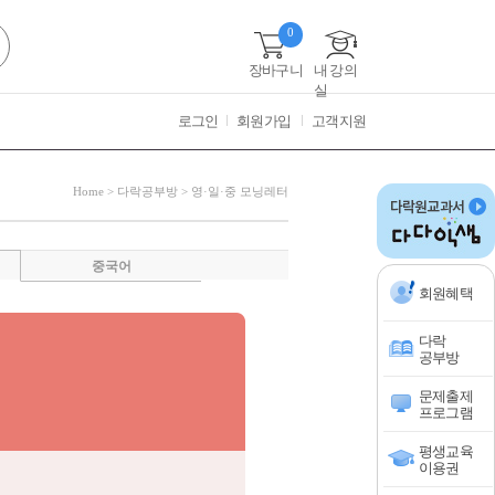
0
장바구니
내 강의
실
로그인
회원가입
고객지원
Home
>
다락공부방
> 영·일·중 모닝레터
중국어
회원혜택
다락
공부방
문제출제
프로그램
평생교육
이용권