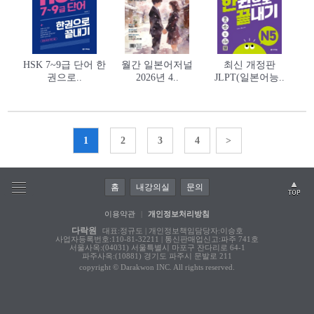
HSK 7~9급 단어 한
월간 일본어저널
최신 개정판
권으로..
2026년 4..
JLPT(일본어능..
1
2
3
4
>
홈
내강의실
문의
이용약관
|
개인정보처리방침
다락원
대표:정규도 | 개인정보책임담당자:이승호
사업자등록번호:110-81-32211 | 통신판매업신고:파주 741호
서울사옥:(04031) 서울특별시 마포구 잔다리로 64-1
파주사옥:(10881) 경기도 파주시 문발로 211
copyright © Darakwon INC. All rights reserved.