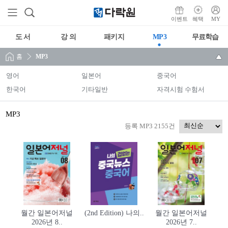
이벤트
혜택
MY
도 서
강 의
패키지
MP3
무료학습
홈
MP3
영어
일본어
중국어
한국어
기타일반
자격시험 수험서
MP3
등록 MP3 2155건
월간 일본어저널
(2nd Edition) 나의..
월간 일본어저널
2026년 8..
2026년 7..