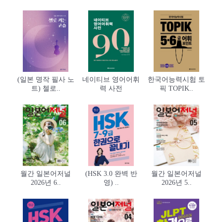
(일본 명작 필사 노
네이티브 영어어휘
한국어능력시험 토
트) 첼로..
력 사전
픽 TOPIK..
월간 일본어저널
(HSK 3.0 완벽 반
월간 일본어저널
2026년 6..
영) ..
2026년 5..