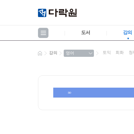
도서
강의
토익
회화
청
강의
no