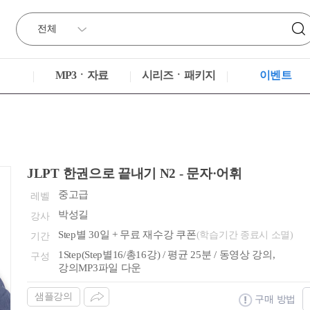
MP3ㆍ자료
시리즈ㆍ패키지
이벤트
JLPT 한권으로 끝내기 N2 - 문자·어휘
중고급
레벨
박성길
강사
Step별 30일 + 무료 재수강 쿠폰
(학습기간 종료시 소멸)
기간
1Step(Step별16/총16강) / 평균 25분 / 동영상 강의,
구성
강의MP3파일 다운
샘플강의
구매 방법