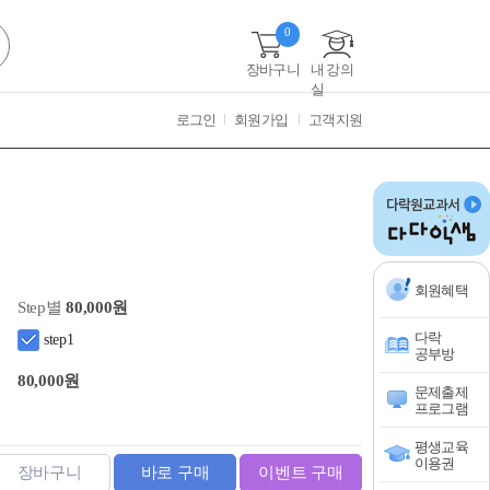
0
장바구니
내 강의
실
로그인
회원가입
고객지원
회원혜택
Step별
80,000원
다락
step1
공부방
80,000원
문제출제
프로그램
평생교육
이용권
장바구니
바로 구매
이벤트 구매