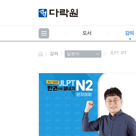
도서
강의
JLPT·JPT
강의