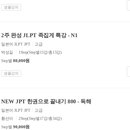
샘플강의
2주 완성 JLPT 족집게 특강 - N1
일본어 JLPT·JPT
고급
박성길
1Step(Step별13강/총13강)
80,000원
Step별
샘플강의
NEW JPT 한권으로 끝내기 800 - 독해
일본어 JLPT·JPT
고급
황선아
2Step(Step별17강/총34강)
90,000원
Step별