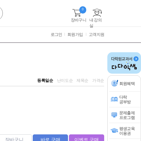
0
장바구니
내 강의
실
로그인
회원가입
고객지원
등록일순
난이도순
제목순
가격순
회원혜택
다락
공부방
문제출제
프로그램
평생교육
이용권
장바구니
바로 구매
이벤트 구매