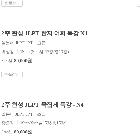
샘플강의
2주 완성 JLPT 한자 어휘 특강 N1
일본어 JLPT·JPT
고급
박성길
1Step (Step별 13강/총13강)
80,000원
Step별
샘플강의
2주 완성 JLPT 족집게 특강 - N4
일본어 JLPT·JPT
초급
장은경
1Step(Step별15강/총15강)
80,000원
Step별