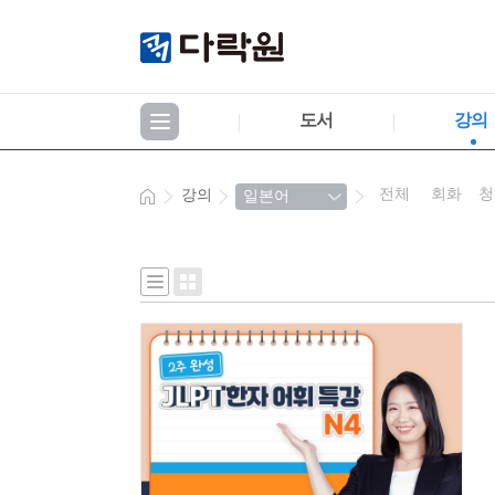
도서
강의
전체
회화
청
강의