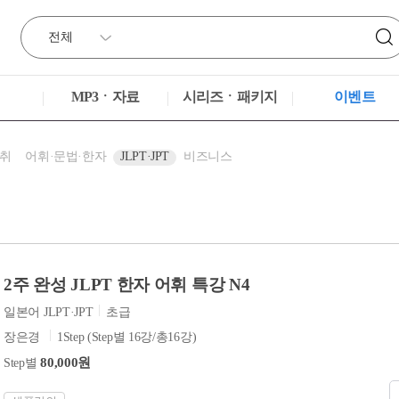
MP3ㆍ자료
시리즈ㆍ패키지
이벤트
취
어휘·문법·한자
JLPT·JPT
비즈니스
2주 완성 JLPT 한자 어휘 특강 N4
일본어 JLPT·JPT
초급
장은경
1Step (Step별 16강/총16강)
80,000원
Step별