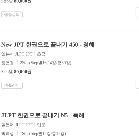
80,000원
Step별
샘플강의
New JPT 한권으로 끝내기 450 - 청해
일본어 JLPT·JPT
초급
장은경
2Step(Step별16,14강/총30강)
80,000원
Step별
샘플강의
JLPT 한권으로 끝내기 N5 - 독해
일본어 JLPT·JPT
입문
박혜성
1Step(Step별12강/총12강)