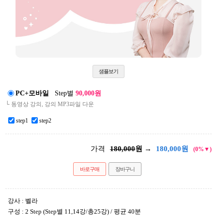
샘플보기
PC+모바일
Step별
90,000원
└ 동영상 강의, 강의 MP3파일 다운
step1
step2
가격
180,000
원 →
180,000
원
(0%▼)
바로구매
장바구니
강사 : 벨라
구성 : 2 Step (Step별 11,14강/총25강) / 평균 40분