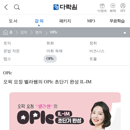
이벤트
혜택
MY
도 서
강 의
패키지
MP3
무료학습
홈
강의
영어
OPIc
토익
회화
청취
문법·작문
어휘·독해
비즈니스
텝스
OPIc
토플
OPIc
오픽 요정 벨라쌤의 OPIc 초단기 완성 IL-IM