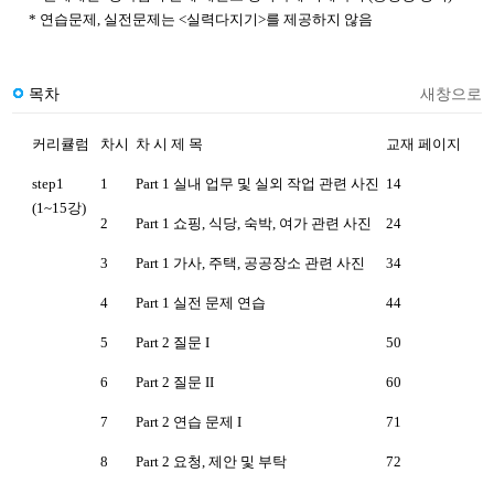
* 연습문제, 실전문제는 <실력다지기>를 제공하지 않음
목차
새창으로
커리큘럼
차시
차 시 제 목
교재 페이지
step1
1
Part 1 실내 업무 및 실외 작업 관련 사진
14
(1~15강)
2
Part 1 쇼핑, 식당, 숙박, 여가 관련 사진
24
3
Part 1 가사, 주택, 공공장소 관련 사진
34
4
Part 1 실전 문제 연습
44
5
Part 2 질문 I
50
6
Part 2 질문 II
60
7
Part 2 연습 문제 I
71
8
Part 2 요청, 제안 및 부탁
72