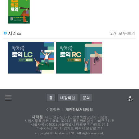
시리즈
2개 모두보기
홈
내강의실
문의
이용약관
|
개인정보처리방침
다락원
대표:정규도 | 개인정보책임담당자:이승호
사업자등록번호:110-81-32211 | 통신판매업신고:파주 741호
서울사옥:(04031) 서울특별시 마포구 잔다리로 64-1
파주사옥:(10881) 경기도 파주시 문발로 211
copyright © Darakwon INC. All rights reserved.