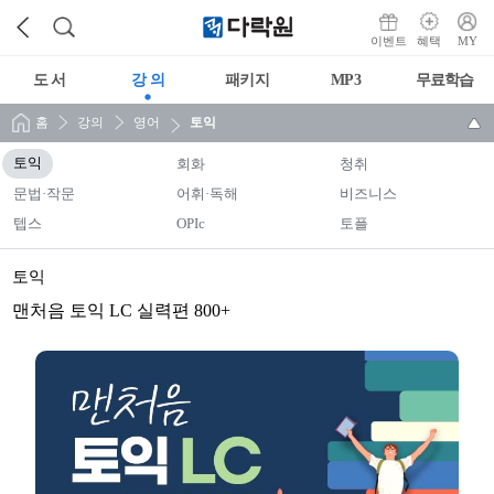
이벤트
혜택
MY
도 서
강 의
패키지
MP3
무료학습
홈
강의
영어
토익
토익
회화
청취
문법·작문
어휘·독해
비즈니스
텝스
OPIc
토플
토익
맨처음 토익 LC 실력편 800+