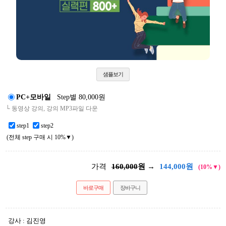
샘플보기
PC+모바일
Step별 80,000원
└ 동영상 강의, 강의 MP3파일 다운
step1
step2
(전체 step 구매 시 10%▼)
가격
160,000
원 →
144,000
원
(10%▼)
바로구매
장바구니
강사 : 김진영